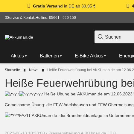
Gratis Versand
in DE ab 39,95 €
Service & Kontakt
Hotline: 05661 - 920 150
Akkus
Batterien
E-Bike Akkus
Energi
Startseite
News
Heiße Feuerwehrübung bei AKKUman.de am 12.06.
Heiße Feuerwehrübung be
Heiße Übung bei AKKUman.de am 12.06.2023
Gemeinsame Übung: die FFW Adelshausen und FFW Obermelsungen 
FAZIT AKKUman.de: die Brandmeldeanlage im Unternehmen f
Kommenta
2023-06-13 10:38:00
/
Pressemitteilung AKKUman.de
/
0