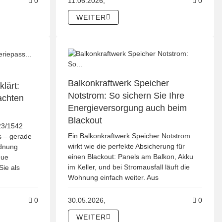
nachrüsten: Kosten, Technik, Akkuman-Tipps
Kommentare zum Artikel Stromspeicher-Förderung 2026: 
Kommen
0
11.06.2026,
0
WEITER
Balkonkraftwerk Speicher
lärt:
Notstrom: So sichern Sie Ihre
achten
Energieversorgung auch beim
Blackout
23/1542
Ein Balkonkraftwerk Speicher Notstrom
us – gerade
wirkt wie die perfekte Absicherung für
rdnung
einen Blackout: Panels am Balkon, Akku
eue
im Keller, und bei Stromausfall läuft die
Sie als
Wohnung einfach weiter. Aus
ung typischer Fehler
k PowerTube Unterschied verständlich erklärt
Kommentare zum Artikel EU-Batterieverordnung Batteriepa
Kommen
0
30.05.2026,
0
WEITER