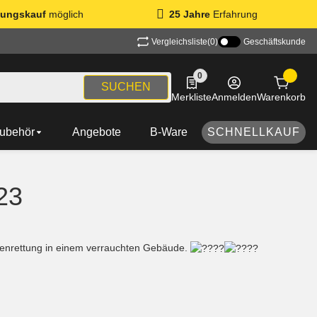
ungskauf
möglich
25 Jahre
Erfahrung
Vergleichsliste
(0)
Geschäftskunde
0
0 Produkte in der Liste
SUCHEN
Merkliste
Anmelden
Warenkorb
ubehör
Angebote
B-Ware
SCHNELLKAUF
23
nrettung in einem verrauchten Gebäude.