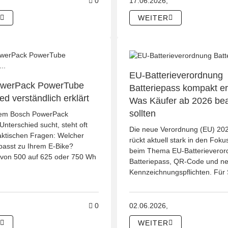
el Günstiger oder hochwertiger Balkonkraftwerk-Speicher?
Kommentare zum Artikel Stromspeicher 
0
17.06.2026,
WEITER
EU-Batterieverordnung
owerPack PowerTube
Batteriepass kompakt erk
ed verständlich erklärt
Was Käufer ab 2026 be
sollten
em Bosch PowerPack
nterschied sucht, steht oft
Die neue Verordnung (EU) 20
aktischen Fragen: Welcher
rückt aktuell stark in den Fok
passt zu Ihrem E-Bike?
beim Thema EU-Batterievero
von 500 auf 625 oder 750 Wh
Batteriepass, QR-Code und n
Kennzeichnungspflichten. Für 
el E-Bike Akku Lebensdauer verlängern: Tipps zur Pflege und Vermeid
Kommentare zum Artikel Bosch PowerPac
0
02.06.2026,
WEITER