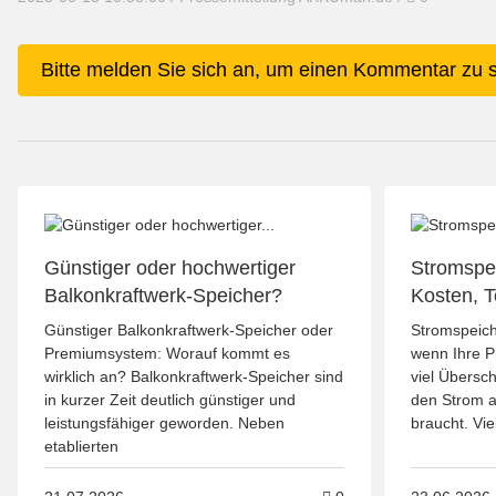
x
Bitte melden Sie sich an, um einen Kommentar zu 
Günstiger oder hochwertiger
Stromspe
Balkonkraftwerk-Speicher?
Kosten, 
Günstiger Balkonkraftwerk-Speicher oder
Stromspeich
Premiumsystem: Worauf kommt es
wenn Ihre P
wirklich an? Balkonkraftwerk-Speicher sind
viel Übersc
in kurzer Zeit deutlich günstiger und
den Strom 
leistungsfähiger geworden. Neben
braucht. Vi
etablierten