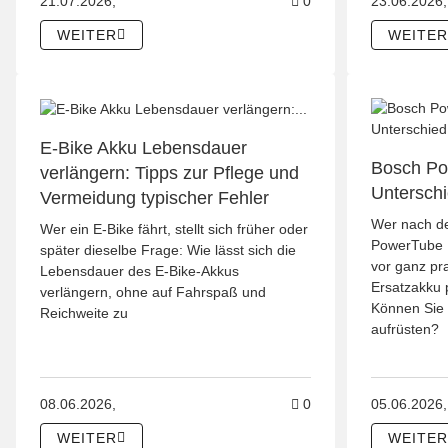
Kommentare zum Artik
21.07.2026,
0
23.06.2026,
WEITER
WEITER
E-Bike Akku Lebensdauer
Bosch P
verlängern: Tipps zur Pflege und
Unterschi
Vermeidung typischer Fehler
Wer nach d
Wer ein E-Bike fährt, stellt sich früher oder
PowerTube U
später dieselbe Frage: Wie lässt sich die
vor ganz pr
Lebensdauer des E-Bike-Akkus
Ersatzakku 
verlängern, ohne auf Fahrspaß und
Können Sie 
Reichweite zu
aufrüsten?
Kommentare zum Artik
08.06.2026,
0
05.06.2026,
WEITER
WEITER