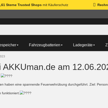
4,61 Sterne Trusted Shops
mit Käuferschutz
Rechn
espeicher
Fahrzeugbatterien
Ladegeräte
Z
2023
i AKKUman.de am 12.06.20
!
haben eine spannende Feuerwehrübung durchgeführt. Ziel: Persone
unktioniert.
re