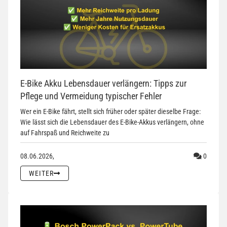
E-Bike Akku Lebensdauer verlängern: Tipps zur
Pflege und Vermeidung typischer Fehler
Wer ein E-Bike fährt, stellt sich früher oder später dieselbe Frage:
Wie lässt sich die Lebensdauer des E-Bike-Akkus verlängern, ohne
auf Fahrspaß und Reichweite zu
Komment
08.06.2026,
0
WEITER