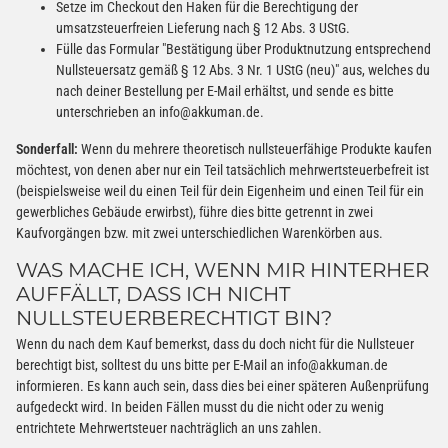
Setze im Checkout den Haken für die Berechtigung der
umsatzsteuerfreien Lieferung nach § 12 Abs. 3 UStG.
Fülle das Formular "Bestätigung über Produktnutzung entsprechend
Nullsteuersatz gemäß § 12 Abs. 3 Nr. 1 UStG (neu)" aus, welches du
nach deiner Bestellung per E-Mail erhältst, und sende es bitte
unterschrieben an info@akkuman.de.
Sonderfall:
Wenn du mehrere theoretisch nullsteuerfähige Produkte kaufen
möchtest, von denen aber nur ein Teil tatsächlich mehrwertsteuerbefreit ist
(beispielsweise weil du einen Teil für dein Eigenheim und einen Teil für ein
gewerbliches Gebäude erwirbst), führe dies bitte getrennt in zwei
Kaufvorgängen bzw. mit zwei unterschiedlichen Warenkörben aus.
WAS MACHE ICH, WENN MIR HINTERHER
AUFFÄLLT, DASS ICH NICHT
NULLSTEUERBERECHTIGT BIN?
Wenn du nach dem Kauf bemerkst, dass du doch nicht für die Nullsteuer
berechtigt bist, solltest du uns bitte per E-Mail an info@akkuman.de
informieren. Es kann auch sein, dass dies bei einer späteren Außenprüfung
aufgedeckt wird. In beiden Fällen musst du die nicht oder zu wenig
entrichtete Mehrwertsteuer nachträglich an uns zahlen.