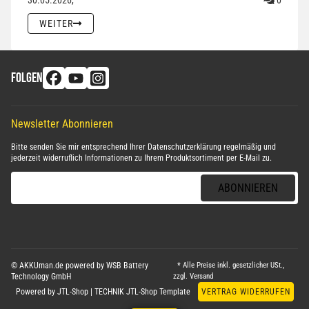
30.05.2026,
0
WEITER
FOLGEN
Newsletter Abonnieren
Bitte senden Sie mir entsprechend Ihrer
Datenschutzerklärung
regelmäßig und
jederzeit widerruflich Informationen zu Ihrem Produktsortiment per E-Mail zu.
E-Mail-Adresse
ABONNIEREN
© AKKUman.de powered by WSB Battery
* Alle Preise inkl. gesetzlicher USt.,
Technology GmbH
zzgl.
Versand
Powered by
JTL-Shop
|
TECHNIK JTL-Shop Template
VERTRAG WIDERRUFEN