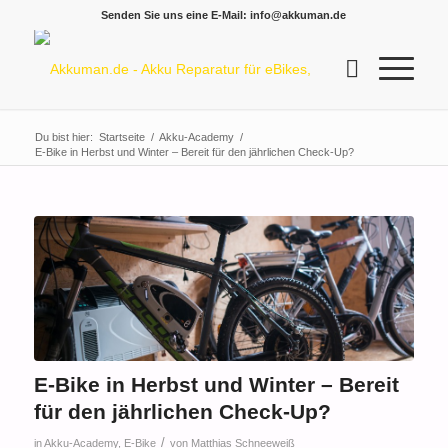
Senden Sie uns eine E-Mail: info@akkuman.de
Du bist hier:
Startseite
/
Akku-Academy
/
E-Bike in Herbst und Winter – Bereit für den jährlichen Check-Up?
E-Bike in Herbst und Winter – Bereit
für den jährlichen Check-Up?
/
in
Akku-Academy
,
E-Bike
von
Matthias Schneeweiß