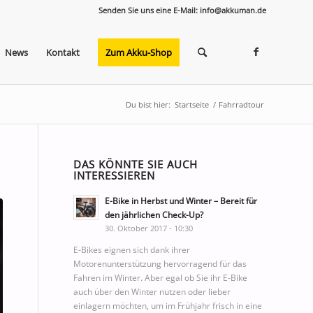
Senden Sie uns eine E-Mail: info@akkuman.de
News
Kontakt
Zum Akku-Shop
Du bist hier:
Startseite
/
Fahrradtour
DAS KÖNNTE SIE AUCH
INTERESSIEREN
E-Bike in Herbst und Winter – Bereit für
den jährlichen Check-Up?
30. Oktober 2017 - 10:30
E-Bikes eignen sich dank ihrer
Motorenunterstützung hervorragend für das
Fahren im Winter. Aber egal ob Sie ihr E-Bike
auch über den Winter nutzen oder lieber
einlagern möchten, um im Frühjahr frisch in eine