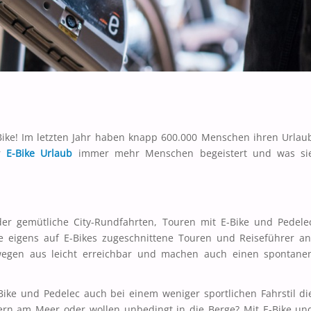
ike! Im letzten Jahr haben knapp 600.000 Menschen ihren Urlau
er
E-Bike Urlaub
immer mehr Menschen begeistert und was si
er gemütliche City-Rundfahrten, Touren mit E-Bike und Pedele
ile eigens auf E-Bikes zugeschnittene Touren und Reiseführer an
wegen aus leicht erreichbar und machen auch einen spontane
ike und Pedelec auch bei einem weniger sportlichen Fahrstil di
gern am Meer oder wollen unbedingt in die Berge? Mit E-Bike un