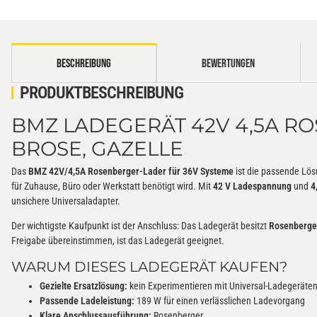
weitere Registerkarten anzeigen
BESCHREIBUNG
BEWERTUNGEN
PRODUKTBESCHREIBUNG
BMZ LADEGERÄT 42V 4,5A RO
BROSE, GAZELLE
Das
BMZ 42V/4,5A Rosenberger-Lader für 36V Systeme
ist die passende Lös
für Zuhause, Büro oder Werkstatt benötigt wird. Mit
42 V Ladespannung
und
4
unsichere Universaladapter.
Der wichtigste Kaufpunkt ist der Anschluss: Das Ladegerät besitzt
Rosenberge
Freigabe übereinstimmen, ist das Ladegerät geeignet.
WARUM DIESES LADEGERÄT KAUFEN?
Gezielte Ersatzlösung:
kein Experimentieren mit Universal-Ladegeräte
Passende Ladeleistung:
189 W für einen verlässlichen Ladevorgang
Klare Anschlussausführung:
Rosenberger