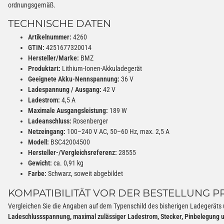
ordnungsgemäß.
TECHNISCHE DATEN
Artikelnummer:
4260
GTIN:
4251677320014
Hersteller/Marke:
BMZ
Produktart:
Lithium-Ionen-Akkuladegerät
Geeignete Akku-Nennspannung:
36 V
Ladespannung / Ausgang:
42 V
Ladestrom:
4,5 A
Maximale Ausgangsleistung:
189 W
Ladeanschluss:
Rosenberger
Netzeingang:
100–240 V AC, 50–60 Hz, max. 2,5 A
Modell:
BSC42004500
Hersteller-/Vergleichsreferenz:
28555
Gewicht:
ca. 0,91 kg
Farbe:
Schwarz, soweit abgebildet
KOMPATIBILITÄT VOR DER BESTELLUNG 
Vergleichen Sie die Angaben auf dem Typenschild des bisherigen Ladegeräts
Ladeschlussspannung, maximal zulässiger Ladestrom, Stecker, Pinbelegung