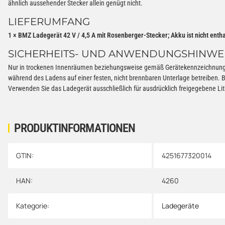
ähnlich aussehender Stecker allein genügt nicht.
LIEFERUMFANG
1 × BMZ Ladegerät 42 V / 4,5 A mit Rosenberger-Stecker; Akku ist nicht entha
SICHERHEITS- UND ANWENDUNGSHINWE
Nur in trockenen Innenräumen beziehungsweise gemäß Gerätekennzeichnung v
während des Ladens auf einer festen, nicht brennbaren Unterlage betreiben. 
Verwenden Sie das Ladegerät ausschließlich für ausdrücklich freigegebene Li
PRODUKTINFORMATIONEN
GTIN:
4251677320014
Produkteigenschaft
Wert
HAN:
4260
Kategorie:
Ladegeräte