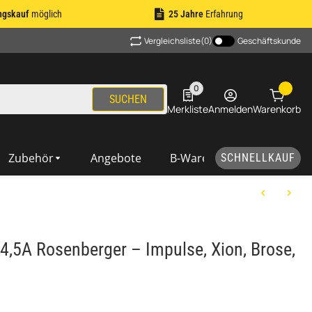
ngskauf
möglich
25 Jahre
Erfahrung
Vergleichsliste
(0)
Geschäftskunde
0
0 Produkte in der Liste
SUCHEN
Merkliste
Anmelden
Warenkorb
Zubehör
Angebote
B-Ware
SCHNELLKAUF
,5A Rosenberger – Impulse, Xion, Brose,