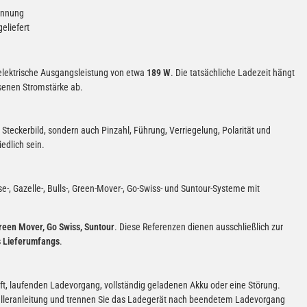
annung
eliefert
elektrische Ausgangsleistung von etwa
189 W
. Die tatsächliche Ladezeit hängt
senen Stromstärke ab.
 Steckerbild, sondern auch Pinzahl, Führung, Verriegelung, Polarität und
edlich sein.
-, Gazelle-, Bulls-, Green-Mover-, Go-Swiss- und Suntour-Systeme mit
Green Mover, Go Swiss, Suntour
. Diese Referenzen dienen ausschließlich zur
s Lieferumfangs
.
ft, laufenden Ladevorgang, vollständig geladenen Akku oder eine Störung.
elleranleitung und trennen Sie das Ladegerät nach beendetem Ladevorgang