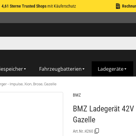
4,61 Sterne Trusted Shops
mit Käuferschutz
Rechnu
iespeicher
Fahrzeugbatterien
Ladegeräte
er – Impulse, Xion, Brose, Gazelle
BMZ
BMZ Ladegerät 42V 4
Gazelle
Art.Nr.:
4260