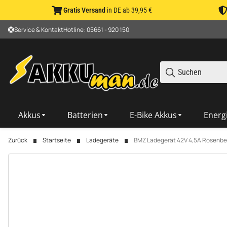
Gratis Versand
in DE ab 39,95 €
Service & Kontakt
Hotline: 05661 - 920 150
Akkus
Batterien
E-Bike Akkus
Energ
Zurück
Startseite
Ladegeräte
BMZ Ladegerät 42V 4,5A Rosenberg