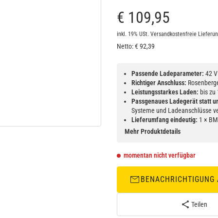
€ 109,95
inkl. 19% USt.
Versandkostenfreie Lieferu
Netto:
€
92,39
Passende Ladeparameter:
42 V
Richtiger Anschluss:
Rosenberger
Leistungsstarkes Laden:
bis zu
Passgenaues Ladegerät statt u
Systeme und Ladeanschlüsse 
Lieferumfang eindeutig:
1 × BMZ
Mehr Produktdetails
momentan nicht verfügbar
BENACHRICHTIGUNG
Teilen