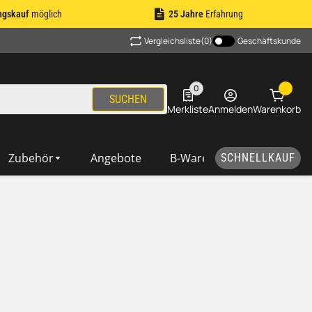
ngskauf
möglich
25 Jahre
Erfahrung
Vergleichsliste
(0)
Geschäftskunde
0
0 Produkte in der Liste
SUCHEN
Merkliste
Anmelden
Warenkorb
Zubehör
Angebote
B-Ware
SCHNELLKAUF