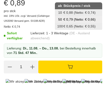
€ 0,89
ab
Stückpreis / stck
pro stck
10
€ 0,88
(Netto: € 0,74)
inkl. 19% USt.
zzgl.
Versand
(Gefahrgut
50
€ 0,79
(Netto: € 0,66)
UN3090 Versand gem. SV188 ADR)
100
€ 0,65
(Netto: € 0,55)
Netto:
€
0,74
Sofort
Lieferzeit:
1 - 3 Werktage
(DE - Ausland
verfügbar
abweichend)
Lieferung:
Di., 11.08. – Do., 13.08.
bei Bestellung innerhalb
von
71 Std. 47 Min.
.