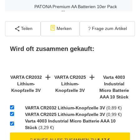
PATONA Premium AA Batterien 10er Pack
1,5V Alkaline
2,99 €
−
+
Teilen
Merken
Frage zum Artikel
inkl. 19% USt. zzgl.
Versand
(Standard)
Wird oft zusammen gekauft:
PATONA Premium AAA Batterien 10er Pack
1,5V Alkaline
2,95 €
+
+
−
+
inkl. 19% USt. zzgl.
VARTA CR2032
VARTA CR2025
Varta 4003
Versand
(Standard)
Lithium-
Lithium-
Industrial
Knopfzelle 3V
Knopfzelle 3V
Micro Batterie
AAA 10 Stück
Verbatim Cool'n'Go AirJet Handventilator
4000mAh Grau Lila
VARTA CR2032 Lithium-Knopfzelle 3V
(0,89 €)
22,95 €
VARTA CR2025 Lithium-Knopfzelle 3V
(0,99 €)
Varta 4003 Industrial Micro Batterie AAA 10
inkl. 19% USt. zzgl.
−
+
Stück
(3,29 €)
Versand
(Gefahrgut
1
UN3480 Versand gem.