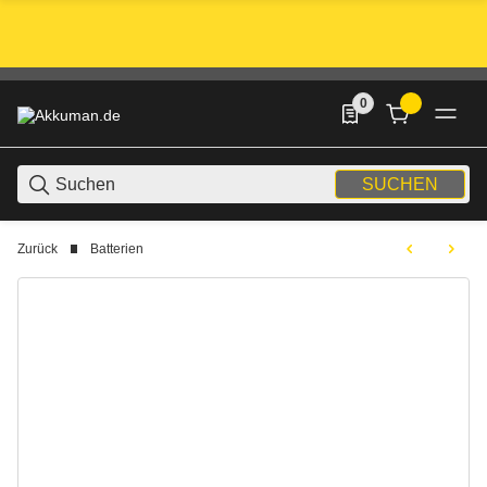
0
0 Produkte in der List
SUCHEN
Zurück
Batterien