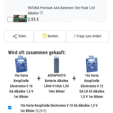
PATONA Premium AAA Batterien 10er Pack 1,5V
Alkaline
2,95 €
−
+
inkl. 19% USt. zzgl.
Versand
(Standard)
Teilen
Merken
Frage zum Artikel
PATONA Premium CR2032 Batterien 10er Pack 3V
Lithium
Wird oft zusammen gekauft:
2,99 €
inkl. 19% USt. zzgl.
Versand
−
+
(Gefahrgut UN3090 Versand
gem. SV188 ADR)
10x Varta
+
AGFAPHOTO
+
10x Varta
Knopfzelle
Batterie Alkaline
Knopfzelle
Electronics V 10
LR44 V13GA 1,5V
Electronics V 12
Verbatim Cool'n'Go AirJet Handventilator 4000mAh
GA Alkaline 1,5 V
10er Blister
GA LR 43 Alkaline
Grau Lila
1er Blister
1,5 V 1er Blister
22,95 €
−
+
10x Varta Knopfzelle Electronics V 10 GA Alkaline 1,5 V
inkl. 19% USt. zzgl.
Versand
1er Blister
(5,29 €)
(Gefahrgut UN3480 Versand