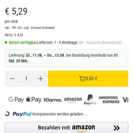
€ 5,29
pro stck
inkl. 19% USt.
zzgl.
Versand
(Standard)
Netto:
€
4,45
Sofort verfügbar
Lieferzeit:
1 - 3 Werktage
(DE - Ausland abweichend)
Lieferung:
Di., 11.08. – Do., 13.08.
bei Bestellung innerhalb von
31
Std. 20 Min.
.
0,00 €
ing...
Komponenten werden geladen ...