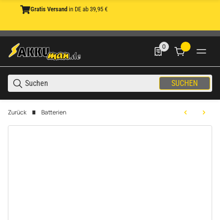
Gratis Versand
in DE ab 39,95 €
0
0 Produkte in der List
SUCHEN
Zurück
Batterien