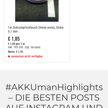
1m Schrumpfschlauch 36mm weiss, Dicke
0,1 mm
€ 1,85
€ 1,85 pro 1 m
inkl. 19% USt.
zzgl.
Versand
Netto:
€
1,55
momentan nicht verfügbar
#AKKUmanHighlights
– DIE BESTEN POSTS
AUF INSTAGRAM UND