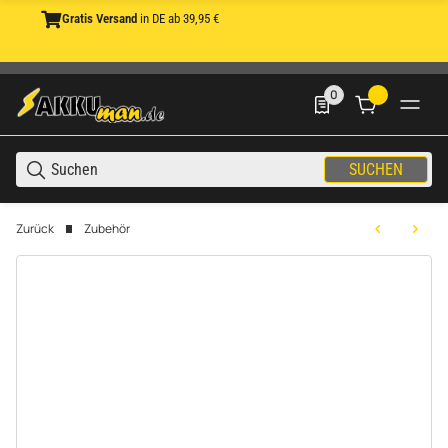
Gratis Versand
in DE ab 39,95 €
0
0 Produkte in der List
SUCHEN
Zurück
Zubehör