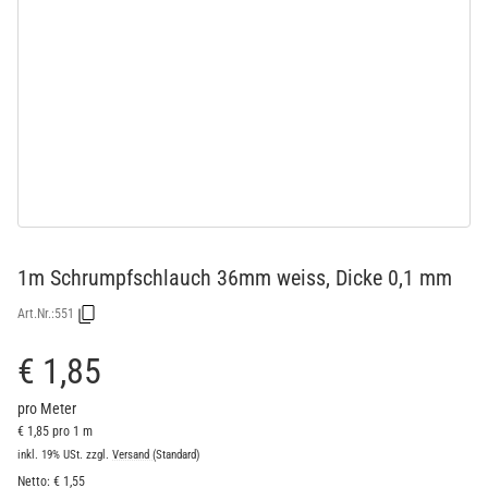
1m Schrumpfschlauch 36mm weiss, Dicke 0,1 mm
Art.Nr.:
551
€ 1,85
pro Meter
€ 1,85 pro 1 m
inkl. 19% USt.
zzgl.
Versand
(Standard)
Netto:
€
1,55