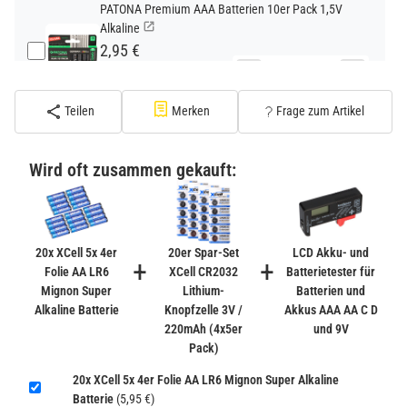
PATONA Premium AAA Batterien 10er Pack 1,5V
Alkaline
2,95 €
−
+
inkl. 19% USt. zzgl.
Versand
(Standard)
Teilen
Merken
Frage zum Artikel
PATONA Premium CR2032 Batterien 10er Pack 3V
Lithium
Wird oft zusammen gekauft:
2,99 €
inkl. 19% USt. zzgl.
Versand
−
+
(Gefahrgut UN3090 Versand
gem. SV188 ADR)
20x XCell 5x 4er
20er Spar-Set
LCD Akku- und
+
+
Folie AA LR6
XCell CR2032
Batterietester für
Mignon Super
Lithium-
Batterien und
Verbatim Cool'n'Go AirJet Handventilator 4000mAh
Alkaline Batterie
Knopfzelle 3V /
Akkus AAA AA C D
Grau Lila
220mAh (4x5er
und 9V
22,95 €
Pack)
−
+
inkl. 19% USt. zzgl.
Versand
20x XCell 5x 4er Folie AA LR6 Mignon Super Alkaline
(Gefahrgut UN3480 Versand
1
Batterie
(5,95 €)
gem. SV188 ADR)