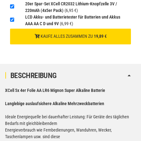
20er Spar-Set XCell CR2032 Lithium-Knopfzelle 3V /
220mAh (4x5er Pack)
(6,95 €)
LCD Akku- und Batterietester für Batterien und Akkus
AAA AA C D und 9V
(6,99 €)
KAUFE ALLES ZUSAMMEN ZU
19,89 €
BESCHREIBUNG
XCell 5x 4er Folie AA LR6 Mignon Super Alkaline Batterie
Langlebige auslaufsichere Alkaline Mehrzweckbatterien
Ideale Energiequelle bei dauerhafter Leistung: Für Geräte des täglichen
Bedarfs mit gleichbleibendem
Energieverbrauch wie Fernbedienungen, Wanduhren, Wecker,
Taschenlampen usw. sind diese