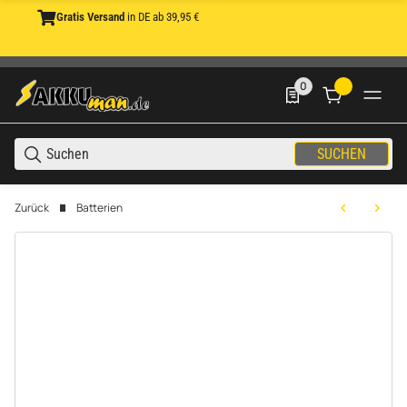
Gratis Versand
in DE ab 39,95 €
0
0 Produkte in der List
SUCHEN
Zurück
Batterien