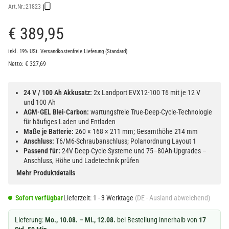
Art.Nr.:
21823
€ 389,95
inkl. 19% USt.
Versandkostenfreie Lieferung
(Standard)
Netto:
€
327,69
24 V / 100 Ah Akkusatz:
2x Landport EVX12-100 T6 mit je 12 V
und 100 Ah
AGM-GEL Blei-Carbon:
wartungsfreie True-Deep-Cycle-Technologie
für häufiges Laden und Entladen
Maße je Batterie:
260 × 168 × 211 mm; Gesamthöhe 214 mm
Anschluss:
T6/M6-Schraubanschluss; Polanordnung Layout 1
Passend für:
24V-Deep-Cycle-Systeme und 75–80Ah-Upgrades –
Anschluss, Höhe und Ladetechnik prüfen
Mehr Produktdetails
Sofort verfügbar
Lieferzeit:
1 - 3 Werktage
(DE - Ausland abweichend)
Lieferung:
Mo., 10.08. – Mi., 12.08.
bei Bestellung innerhalb von
17