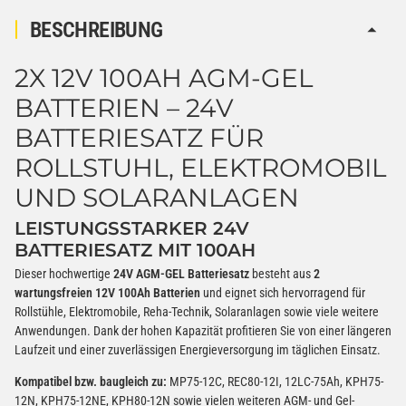
2,99 €
BESCHREIBUNG
inkl. 19% USt. zzgl.
Versand
−
+
(Gefahrgut UN3090 Versand
2X 12V 100AH AGM-GEL
gem. SV188 ADR)
BATTERIEN – 24V
BATTERIESATZ FÜR
Verbatim Cool'n'Go AirJet Handventilator 4000mAh
Grau Lila
ROLLSTUHL, ELEKTROMOBIL
22,95 €
UND SOLARANLAGEN
−
+
inkl. 19% USt. zzgl.
Versand
(Gefahrgut UN3480 Versand
1
LEISTUNGSSTARKER 24V
gem. SV188 ADR)
BATTERIESATZ MIT 100AH
Dieser hochwertige
24V AGM-GEL Batteriesatz
besteht aus
2
Verbatim Cool'n'Go AirJet Handventilator Weiß Silber
wartungsfreien 12V 100Ah Batterien
und eignet sich hervorragend für
4000mAh
Rollstühle, Elektromobile, Reha-Technik, Solaranlagen sowie viele weitere
22,95 €
Anwendungen. Dank der hohen Kapazität profitieren Sie von einer längeren
−
+
Laufzeit und einer zuverlässigen Energieversorgung im täglichen Einsatz.
inkl. 19% USt. zzgl.
Versand
(Gefahrgut UN3480 Versand
1
Kompatibel bzw. baugleich zu:
MP75-12C, REC80-12I, 12LC-75Ah, KPH75-
gem. SV188 ADR)
12N, KPH75-12NE, KPH80-12N sowie vielen weiteren AGM- und Gel-