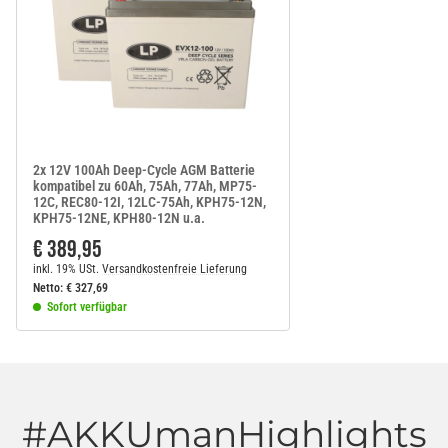
2x 12V 100Ah Deep-Cycle AGM Batterie
kompatibel zu 60Ah, 75Ah, 77Ah, MP75-
12C, REC80-12I, 12LC-75Ah, KPH75-12N,
KPH75-12NE, KPH80-12N u.a.
€ 389,95
inkl. 19% USt.
Versandkostenfreie Lieferung
Netto:
€
327,69
Sofort verfügbar
#AKKUmanHighlights