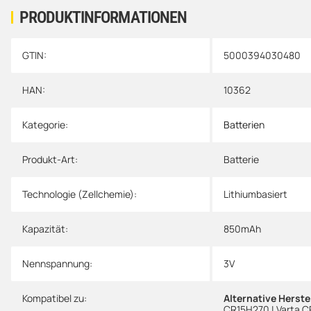
PRODUKTINFORMATIONEN
GTIN:
5000394030480
Produkteigenschaft
Wert
HAN:
10362
Kategorie:
Batterien
Produkt-Art:
Batterie
Technologie (Zellchemie):
Lithiumbasiert
Kapazität:
850mAh
Nennspannung:
3V
Kompatibel zu:
Alternative Herst
CR15H270 | Varta CR