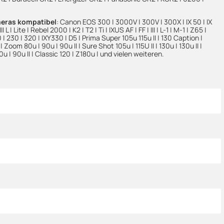
meras kompatibel
: Canon EOS 300 | 3000V | 300V | 300X | IX 50 | IX
 III L | Lite | Rebel 2000 | K2 | T2 | Ti | IXUS AF | FF | III | L-1 | M-1 | Z65 |
20 | 230 | 320 | IXY330 | D5 | Prima Super 105u 115u II | 130 Caption |
| Zoom 80u | 90u | 90u II | Sure Shot 105u | 115U II | 130u | 130u II |
0u | 90u II | Classic 120 | Z180u | und vielen weiteren.