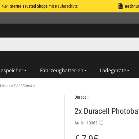
4,61 Sterne Trusted Shops
mit Käuferschutz
Rechnu
iespeicher
Fahrzeugbatterien
Ladegeräte
 Lithium 3V / 850mAh
Duracell
2x Duracell Photoba
Art.Nr.:
10362