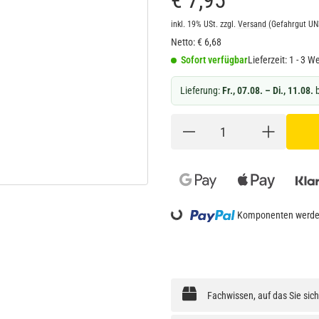
€ 7,95
inkl. 19% USt.
zzgl.
Versand
(Gefahrgut U
Netto:
€
6,68
Sofort verfügbar
Lieferzeit:
1 - 3 W
Lieferung:
Fr., 07.08. – Di., 11.08.
b
Loading...
Komponenten werden
Fachwissen, auf das Sie sic