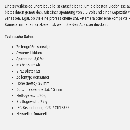
Eine zuverlässige Energiequelle ist entscheidend, um die besten Ergebnisse a
bietet Ihnen genau das. Mit einer Spannung von 3,0 Volt und einer Kapazität 
verlassen. Egal, ob Sie eine professionelle DSLR-Kamera oder eine kompakte P
Kamera immer einsatzbereit ist, wenn Sie den Auslöser drücken.
Technische Daten:
Zellengröße: sonstige
System: Lithium
Spannung: 3,0 Volt
mAh: 850 mAh
VPE: Blister (2)
Zellentyp: Konsumer
Höhe (netto): 26 mm
Durchmesser (netto): 15 mm
Nettogewicht: 20 g
Bruttogewicht: 27 g
IEC-Bezeichnung: CR2 / CR17355
Hersteller: Duracell