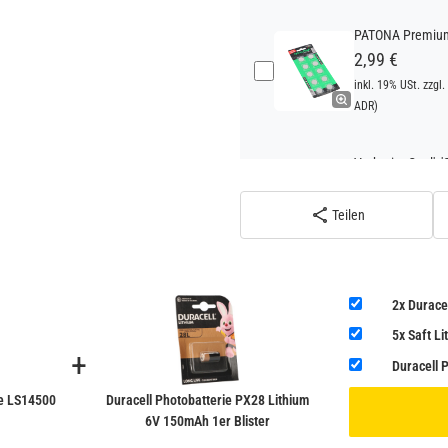
PATONA Premium 
2,99 €
inkl. 19% USt. zzgl.
ADR)
Verbatim Cool'n'
22,95 €
inkl. 19% USt. zzgl.
Teilen
ADR)
Verbatim Cool'n'
2x Durace
22,95 €
5x Saft L
inkl. 19% USt. zzgl.
+
ADR)
Duracell 
ie LS14500
Duracell Photobatterie PX28 Lithium
6V 150mAh 1er Blister