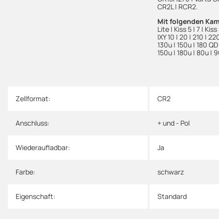
CR2L | RCR2.
Mit folgenden Ka
Lite | Kiss 5 | 7 | Kiss
IXY 10 | 20 | 210 | 2
130u | 150u | 180 QD 
150u | 180u | 80u | 9
Zellformat:
CR2
Anschluss:
+ und - Pol
Wiederaufladbar:
Ja
Farbe:
schwarz
Eigenschaft:
Standard