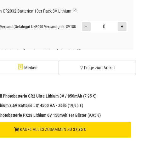
CR2032 Batterien 10er Pack 3V Lithium
−
+
Versand
(Gefahrgut UN3090 Versand gem. SV188
Go AirJet Handventilator 4000mAh Grau Lila
−
+
Versand
(Gefahrgut UN3480 Versand gem. SV188
Merken
Frage zum Artikel
1
Go AirJet Handventilator Weiß Silber 4000mAh
ll Photobatterie CR2 Ultra Lithium 3V / 850mAh
(7,95 €)
−
+
ithium 3,6V Batterie LS14500 AA - Zelle
(19,95 €)
Versand
(Gefahrgut UN3480 Versand gem. SV188
1
Photobatterie PX28 Lithium 6V 150mAh 1er Blister
(9,95 €)
KAUFE ALLES ZUSAMMEN ZU
37,85 €