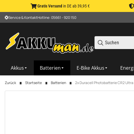
Gratis Versand
in DE ab 39,95 €
Service & Kontakt
Hotline: 05661 - 920 150
Akkus
Batterien
E-Bike Akkus
Energ
Zurück
Startseite
Batterien
2x Duracell Photobatterie CR2 Ultra