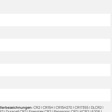
ellerbezeichnungen:
CR2 | CR15H | CR15H270 | CR17355 | DLCR2 |
2 | Duracell CR2 | Energizer CR2 | Panasonic CR2 | KCR2 | 6206 |