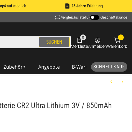
ngskauf
möglich
25 Jahre
Erfahrung
Vergleichsliste
(0)
Geschäftskunde
0
0 Produkte in der Liste
SUCHEN
Merkliste
Anmelden
Warenkorb
Zubehör
Angebote
B-Ware
SCHNELLKAUF
tterie CR2 Ultra Lithium 3V / 850mAh