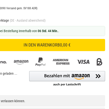
N3090 Versand gem. SV188 ADR)
erktage
(DE - Ausland abweichend)
ei Bestellung innerhalb von
06 Std. 44 Min.
.
IN DEN WARENKORB
0,00 €
 geladen ...
h verlassen können.