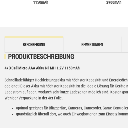
1150mAh
2900mAh
weitere Registerkarten anzeigen
BESCHREIBUNG
BEWERTUNGEN
PRODUKTBESCHREIBUNG
4x XCell Micro AAA Akku Ni-MH 1,2V 1150mAh
Schnellladefähiger Hochleistungsakku mit höchster Kapazität und Energiedich
geeignet! Dieser Akku mit höchster Kapazität ist die ideale Lösung für Gerät
Ladestrom aufladen, wodurch sehr kurze Ladezeiten möglich sind. Kostenspare
Weniger Verpackung in der 4er Folie.
optimal geeignet für Blitzgeräte, Kameras, Camcorder, Game-Controller
grundsätzlich überall dort, wo auch Einwegbatterien zum Einsatz kom