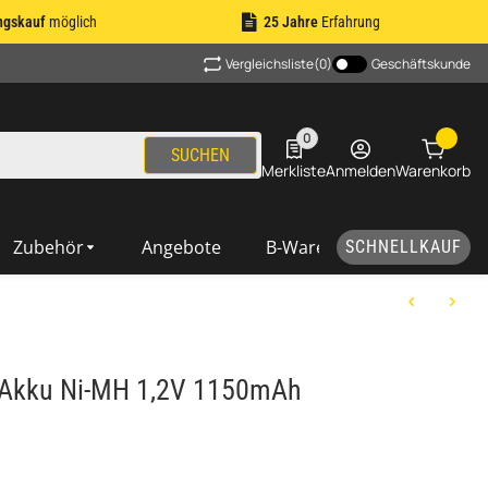
ngskauf
möglich
25 Jahre
Erfahrung
Vergleichsliste
(0)
Geschäftskunde
0
0 Produkte in der Liste
SUCHEN
Merkliste
Anmelden
Warenkorb
Zubehör
Angebote
B-Ware
SCHNELLKAUF
 Akku Ni-MH 1,2V 1150mAh