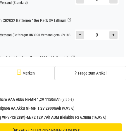
Versand
(Standard)
CR2032 Batterien 10er Pack 3V Lithium
−
+
Versand
(Gefahrgut UN3090 Versand gem. SV188
Go AirJet Handventilator 4000mAh Grau Lila
−
+
Versand
(Gefahrgut UN3480 Versand gem. SV188
Merken
Frage zum Artikel
1
 Micro AAA Akku Ni-MH 1,2V 1150mAh
(7,95 €)
 Mignon AA Akku Ni-MH 1,2V 2900mAh
(9,95 €)
g WP7-12(28W)-M/F2 12V 7Ah AGM Bleiakku F2 6,3mm
(16,95 €)
KAUFE ALLES ZUSAMMEN ZU
34,85 €