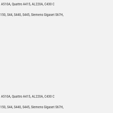
, A510A, Quattro A415, AL220A, C430 C
150, S44, S440, S445, Siemens Gigaset S67H,
, A510A, Quattro A415, AL220A, C430 C
150, S44, S440, S445, Siemens Gigaset S67H,