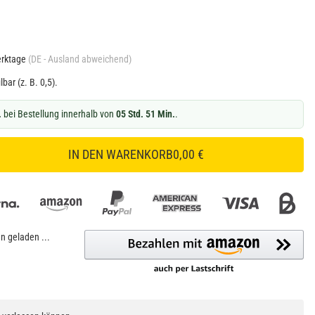
erktage
(DE - Ausland abweichend)
lbar (z. B. 0,5).
.
bei Bestellung innerhalb von
05 Std. 51 Min.
.
IN DEN WARENKORB
0,00 €
 geladen ...