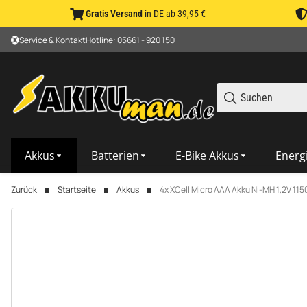
Gratis Versand
in DE ab 39,95 €
Service & Kontakt
Hotline: 05661 - 920 150
Akkus
Batterien
E-Bike Akkus
Energ
Zurück
Startseite
Akkus
4x XCell Micro AAA Akku Ni-MH 1,2V 11