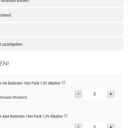
h verlassen können.
schland.
at zurückgeben.
EN!
AA Batterien 10er Pack 1,5V Alkaline
−
+
Versand
(Standard)
AAA Batterien 10er Pack 1,5V Alkaline
−
+