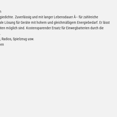
h
giedichte. Zuverlässig und mit langer Lebensdauer Â– für zahlreiche
deale Lösung für Geräte mit hohem und gleichmäßigem Energiebedarf. Er lässt
en möglich sind. Kostensparender Ersatz für Einwegbatterien durch die
.
, Radios, Spielzeug usw.
men