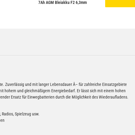
7Ah AGM Bleiakku F2 6,3mm
te. Zuverlässig und mit langer Lebensdauer Â– für zahlreiche Einsatzgebiete
e mit hohem und gleichmäßigem Energiebedarf. Er lässt sich mit einem hohen
nder Ersatz für Einwegbatterien durch die Möglichkeit des Wiederaufladens.
, Radios, Spielzeug usw.
men