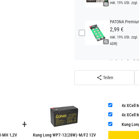
inkl. 19% USt. zzgl.
PATONA Premium 
2,99 €
inkl. 19% USt. zzgl.
ADR)
Verbatim Cool'n'
22,95 €
inkl. 19% USt. zzgl.
Teilen
ADR)
4x XCell
4x XCell
+
Kung Lon
i-MH 1,2V
Kung Long WP7-12(28W)-M/F2 12V