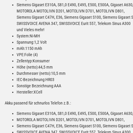
Siemens Gigaset E310A, S81,0 E490, E495, E500, E500A, Gigaset A630
MOTOROLA MOTOLIVN D201, MOTOLIVN D701, MOTOLIVN D801,
Siemens Gigaset C47H, E36, Siemens Gigaset S100, Siemens Gigaset S
SWISSVOICE AVENA 347, SWISSVOICE Eurit 557, Telekom Sinus A300
und Vieles mehr!
System:Ni-MH
Spannung:1,2 Volt
mAh:1150 mAh
VPE:Folie (4)
Zellentyp:Konsumer
Höhe (netto):44,5 mm
Durchmesser (netto):10,5 mm
IEC-Bezeichnung:HR03
Sonstige Bezeichnung:AAA
Hersteller:XCell
Akku passend für schnurlos Telefon z.B.:
Siemens Gigaset E310A, S81,0 E490, E495, E500, E500A, Gigaset A630
MOTOROLA MOTOLIVN D201, MOTOLIVN D701, MOTOLIVN D801,
Siemens Gigaset C47H, E36, Siemens Gigaset S100, Siemens Gigaset S
SWISSVOICE AVENA 347, SWISSVOICE Eurit 557, Telekom Sinus A300