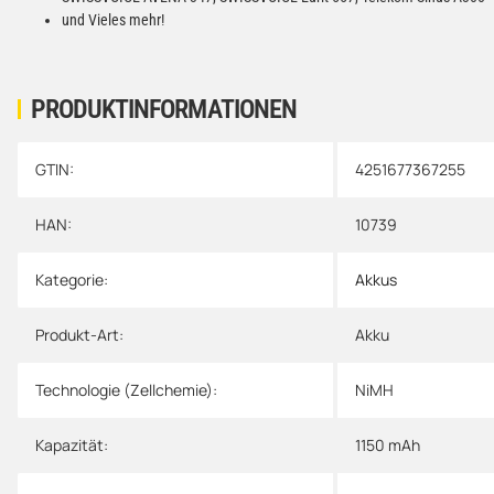
und Vieles mehr!
PRODUKTINFORMATIONEN
GTIN:
4251677367255
Produkteigenschaft
Wert
HAN:
10739
Kategorie:
Akkus
Produkt-Art:
Akku
Technologie (Zellchemie):
NiMH
Kapazität:
1150 mAh