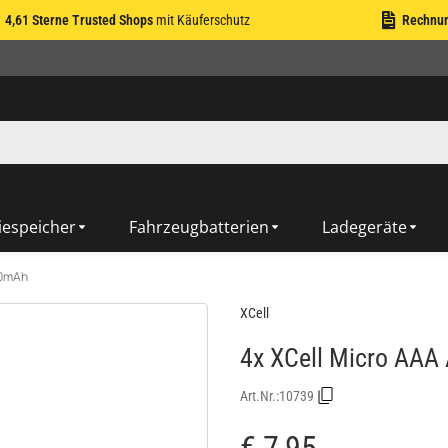
4,61 Sterne Trusted Shops
mit Käuferschutz
Rechnu
iespeicher
Fahrzeugbatterien
Ladegeräte
50mAh
XCell
4x XCell Micro AAA
Art.Nr.:
10739