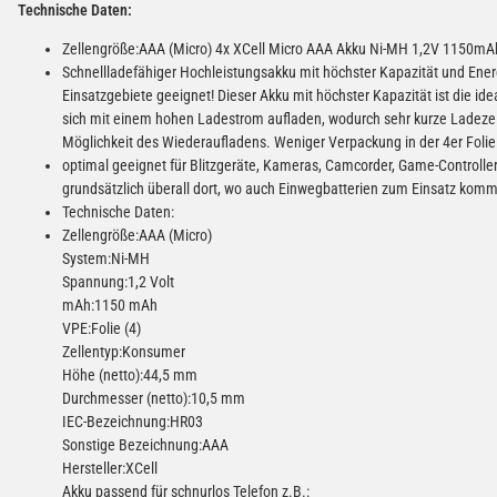
Technische Daten:
Zellengröße:AAA (Micro) 4x XCell Micro AAA Akku Ni-MH 1,2V 1150mA
Schnellladefähiger Hochleistungsakku mit höchster Kapazität und Ener
Einsatzgebiete geeignet! Dieser Akku mit höchster Kapazität ist die i
sich mit einem hohen Ladestrom aufladen, wodurch sehr kurze Ladezeit
Möglichkeit des Wiederaufladens. Weniger Verpackung in der 4er Folie
optimal geeignet für Blitzgeräte, Kameras, Camcorder, Game-Controller
grundsätzlich überall dort, wo auch Einwegbatterien zum Einsatz kom
Technische Daten:
Zellengröße:AAA (Micro)
System:Ni-MH
Spannung:1,2 Volt
mAh:1150 mAh
VPE:Folie (4)
Zellentyp:Konsumer
Höhe (netto):44,5 mm
Durchmesser (netto):10,5 mm
IEC-Bezeichnung:HR03
Sonstige Bezeichnung:AAA
Hersteller:XCell
Akku passend für schnurlos Telefon z.B.: