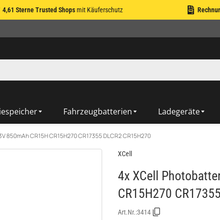
4,61 Sterne Trusted Shops
mit Käuferschutz
Rechnu
iespeicher
Fahrzeugbatterien
Ladegeräte
um 3V 850mAh CR15H CR15H270 CR17355 DLCR2 CR15H270
XCell
4x XCell Photobatt
CR15H270 CR17355
Art.Nr.:
3414