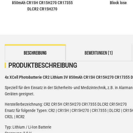
850mAh CR15H CR15H270 CR17355
Block lose
DLCR2 CR15H270
weitere Registerkarten anzeigen
BESCHREIBUNG
BEWERTUNGEN (1)
PRODUKTBESCHREIBUNG
4x XCell Photobatterie CR2 Lithium 3V 850mAh CR15H CR15H270 CR17355
Speziell für den Einsatz in der Sicherheits- und Medizintechnik, z.B. in Al
Geräten geeignet.
Herstellerbezeichnung: CR2 CR15H CR15H270 CR17355 DLCR2 CR15H270
Ersatz für folgende Typen: CR2 | CR15H | CR15H270 | CR17355 | DLCR2 | CR15H2
CR2L | RCR2
Typ: Lithium / Li-Ion Batterie