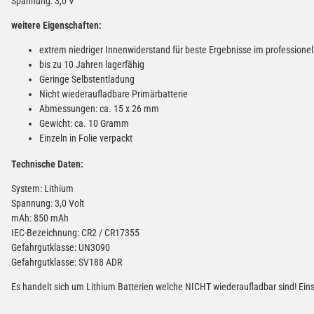
Spannung: 3,0 V
weitere Eigenschaften:
extrem niedriger Innenwiderstand für beste Ergebnisse im professionel
bis zu 10 Jahren lagerfähig
Geringe Selbstentladung
Nicht wiederaufladbare Primärbatterie
Abmessungen: ca. 15 x 26 mm
Gewicht: ca. 10 Gramm
Einzeln in Folie verpackt
Technische Daten:
System: Lithium
Spannung: 3,0 Volt
mAh: 850 mAh
IEC-Bezeichnung: CR2 / CR17355
Gefahrgutklasse: UN3090
Gefahrgutklasse: SV188 ADR
Es handelt sich um Lithium Batterien welche NICHT wiederaufladbar sind! Einsa