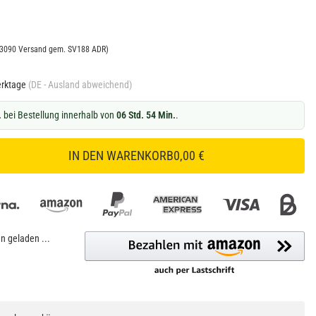
N3090 Versand gem. SV188 ADR)
erktage
(DE - Ausland abweichend)
.
bei Bestellung innerhalb von
06 Std. 54 Min.
.
IN DEN WARENKORB
0,00 €
 geladen ...