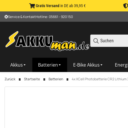
Gratis Versand
in DE ab 39,95 €
Service & Kontakt
Hotline: 05661 - 920 150
Akkus
Batterien
E-Bike Akkus
Energ
Zurück
Startseite
Batterien
4x XCell Photobatterie CR2 Lithi