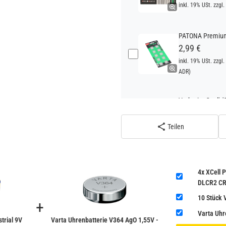
inkl. 19% USt. zzgl.
PATONA Premium 
2,99 €
inkl. 19% USt. zzgl.
ADR)
Verbatim Cool'n'
22,95 €
inkl. 19% USt. zzgl.
Teilen
ADR)
4x XCell
DLCR2 C
10 Stück 
+
Varta Uhr
trial 9V
Varta Uhrenbatterie V364 AgO 1,55V -