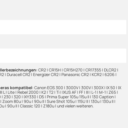
ellerbezeichnungen:
CR2 | CR15H | CR15H270 | CR17355 | DLCR2 |
2 | Duracell CR2 | Energizer CR2 | Panasonic CR2 | KCR2 | 6206 |
meras kompatibel
: Canon EOS 300 | 3000V | 300V | 300X | IX 50 | IX
 III L | Lite | Rebel 2000 | K2 | T2 | Ti | IXUS AF | FF | III | L-1 | M-1 | Z65 |
20 | 230 | 320 | IXY330 | D5 | Prima Super 105u 115u II | 130 Caption |
| Zoom 80u | 90u | 90u II | Sure Shot 105u | 115U II | 130u | 130u II |
0u | 90u II | Classic 120 | Z180u | und vielen weiteren.