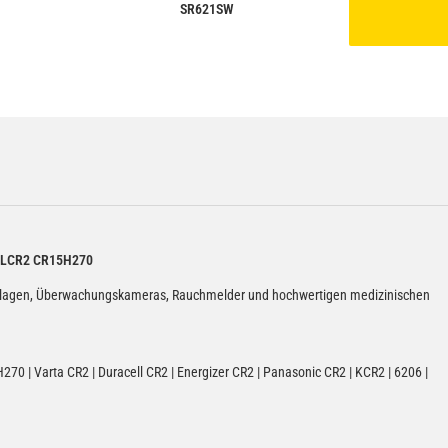
SR621SW
 DLCR2 CR15H270
armanlagen, Überwachungskameras, Rauchmelder und hochwertigen medizinischen
70 | Varta CR2 | Duracell CR2 | Energizer CR2 | Panasonic CR2 | KCR2 | 6206 |