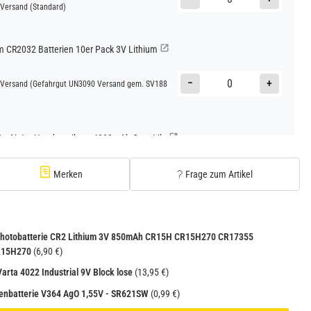
Versand
(Standard)
CR2032 Batterien 10er Pack 3V Lithium
−
+
Versand
(Gefahrgut UN3090 Versand gem. SV188
Go AirJet Handventilator 4000mAh Grau Lila
−
+
Versand
(Gefahrgut UN3480 Versand gem. SV188
Merken
Frage zum Artikel
1
 Photobatterie CR2 Lithium 3V 850mAh CR15H CR15H270 CR17355
R15H270
(6,90 €)
Varta 4022 Industrial 9V Block lose
(13,95 €)
enbatterie V364 AgO 1,55V - SR621SW
(0,99 €)