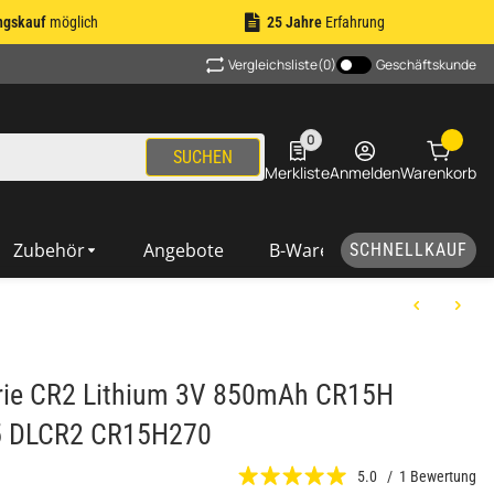
ngskauf
möglich
25 Jahre
Erfahrung
Vergleichsliste
(0)
Geschäftskunde
0
0 Produkte in der Liste
SUCHEN
Merkliste
Anmelden
Warenkorb
Zubehör
Angebote
B-Ware
SCHNELLKAUF
erie CR2 Lithium 3V 850mAh CR15H
 DLCR2 CR15H270
5.0 / 1 Bewertung