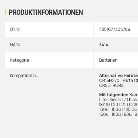
PRODUKTINFORMATIONEN
GTIN:
4251677303789
Produkteigenschaft
Wert
HAN:
3414
Kategorie:
Batterien
Kompatibel zu:
Alternative Herst
CR15H270 | Varta CR
CR2L | RCR2.
Mit folgenden Ka
Lite | Kiss 5 | 7 | Kiss
IXY 10 | 20 | 210 | 2
130u | 150u | 180 QD 
150u | 180u | 80u | 9