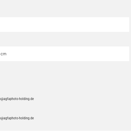
0 cm
fo@agfaphoto-holding.de
fo@agfaphoto-holding.de