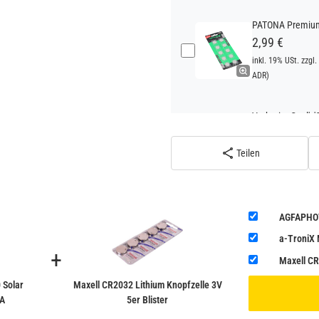
PATONA Premium 
2,99 €
inkl. 19% USt. zzgl.
ADR)
Verbatim Cool'n'
22,95 €
inkl. 19% USt. zzgl.
Teilen
ADR)
Verbatim Cool'n'
AGFAPHOTO
22,95 €
a-TroniX
inkl. 19% USt. zzgl.
+
ADR)
Maxell CR
 Solar
Maxell CR2032 Lithium Knopfzelle 3V
0A
5er Blister