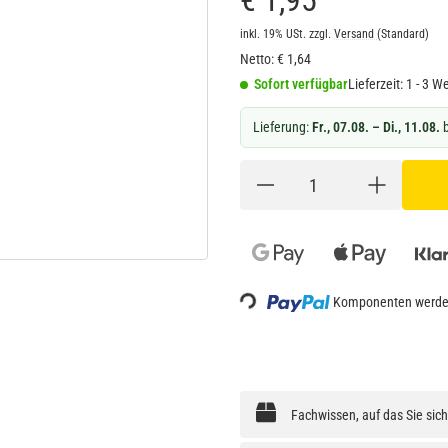
€ 1,95
inkl. 19% USt.
zzgl.
Versand
(Standard)
Netto:
€
1,64
Sofort verfügbar
Lieferzeit:
1 - 3 W
Lieferung:
Fr., 07.08. – Di., 11.08.
b
Loading...
Komponenten werden
Fachwissen, auf das Sie sic