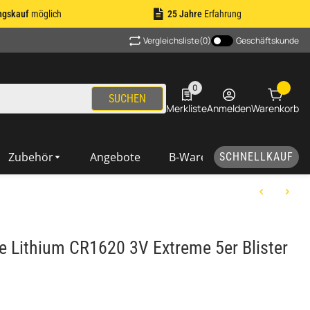
ngskauf
möglich
25 Jahre
Erfahrung
Vergleichsliste
(0)
Geschäftskunde
0
0 Produkte in der Liste
SUCHEN
Merkliste
Anmelden
Warenkorb
Zubehör
Angebote
B-Ware
SCHNELLKAUF
 Lithium CR1620 3V Extreme 5er Blister