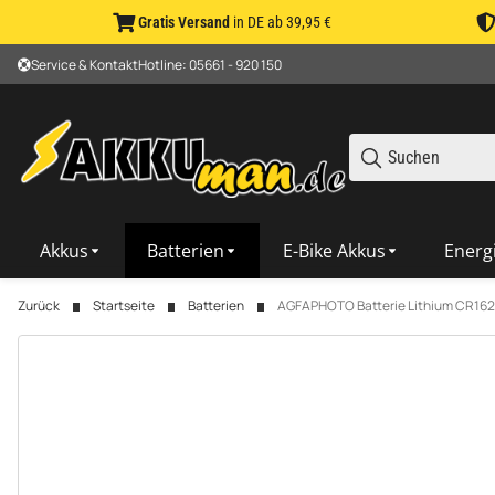
Gratis Versand
in DE ab 39,95 €
Service & Kontakt
Hotline: 05661 - 920 150
Akkus
Batterien
E-Bike Akkus
Energ
Zurück
Startseite
Batterien
AGFAPHOTO Batterie Lithium CR1620