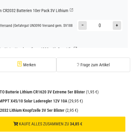
CR2032 Batterien 10er Pack 3V Lithium
−
+
Versand
(Gefahrgut UN3090 Versand gem. SV188
Go AirJet Handventilator 4000mAh Grau Lila
−
+
Versand
(Gefahrgut UN3480 Versand gem. SV188
Merken
Frage zum Artikel
1
Go AirJet Handventilator Weiß Silber 4000mAh
 Batterie Lithium CR1620 3V Extreme 5er Blister
(1,95 €)
−
+
 MPPT X45/10 Solar Laderegler 12V 10A
(29,95 €)
Versand
(Gefahrgut UN3480 Versand gem. SV188
1
2032 Lithium Knopfzelle 3V 5er Blister
(2,95 €)
KAUFE ALLES ZUSAMMEN ZU
34,85 €