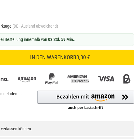
erktage
(DE - Ausland abweichend)
ei Bestellung innerhalb von
03 Std. 59 Min.
.
IN DEN WARENKORB
0,00 €
 geladen ...
h verlassen können.