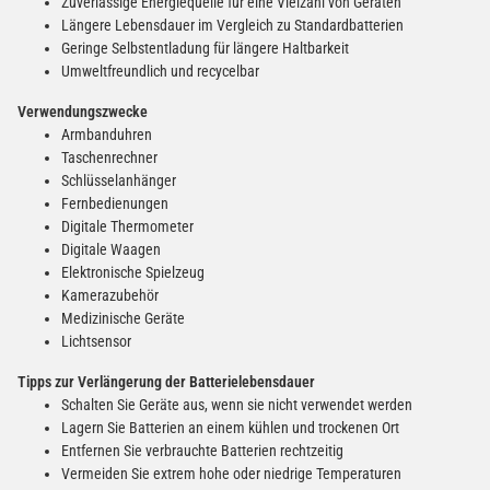
Zuverlässige Energiequelle für eine Vielzahl von Geräten
Längere Lebensdauer im Vergleich zu Standardbatterien
Geringe Selbstentladung für längere Haltbarkeit
Umweltfreundlich und recycelbar
Verwendungszwecke
Armbanduhren
Taschenrechner
Schlüsselanhänger
Fernbedienungen
Digitale Thermometer
Digitale Waagen
Elektronische Spielzeug
Kamerazubehör
Medizinische Geräte
Lichtsensor
Tipps zur Verlängerung der Batterielebensdauer
Schalten Sie Geräte aus, wenn sie nicht verwendet werden
Lagern Sie Batterien an einem kühlen und trockenen Ort
Entfernen Sie verbrauchte Batterien rechtzeitig
Vermeiden Sie extrem hohe oder niedrige Temperaturen