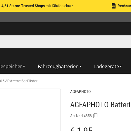
4,61 Sterne Trusted Shops
mit Käuferschutz
Rechnu
iespeicher
Fahrzeugbatterien
Ladegeräte
 3V Extreme 5er Blister
AGFAPHOTO
AGFAPHOTO Batterie
Art.Nr.:
14858