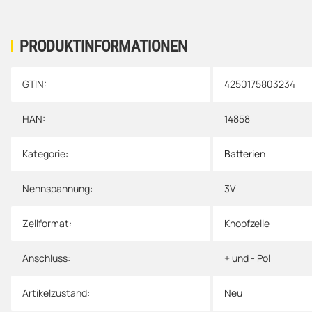
PRODUKTINFORMATIONEN
GTIN:
4250175803234
Produkteigenschaft
Wert
HAN:
14858
Kategorie:
Batterien
Nennspannung:
3V
Zellformat:
Knopfzelle
Anschluss:
+ und - Pol
Artikelzustand:
Neu