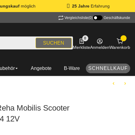
ungskauf
möglich
25 Jahre
Erfahrung
Vergleichsliste
(0)
Geschäftskunde
0
0 Produkte in der Liste
SUCHEN
Merkliste
Anmelden
Warenkorb
ubehör
Angebote
B-Ware
SCHNELLKAUF
eha Mobilis Scooter
4 12V