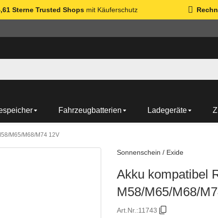
4,61 Sterne Trusted Shops
mit Käuferschutz
Rechn
espeicher
Fahrzeugbatterien
Ladegeräte
Z
 M58/M65/M68/M74 12V
Sonnenschein / Exide
Akku kompatibel R
M58/M65/M68/M7
Art.Nr.:
11743