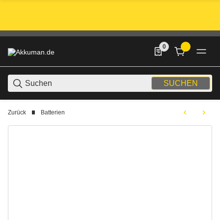
0
0 Produkte in der List
SUCHEN
Zurück
Batterien