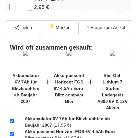
2,95 €
−
+
inkl. 19% USt. zzgl.
Versand
(Standard)
Teilen
Merken
Frage zum Artikel
PATONA Premium CR2032 Batterien 10er
Pack 3V Lithium
Wird oft zusammen gekauft:
2,99 €
inkl. 19% USt. zzgl.
−
+
Versand
(Gefahrgut
UN3090 Versand gem.
Akkumulator
Akku passend
Blei-Gel-
+
+
SV188 ADR)
6V 7Ah für
Horizont FGS
Lithium 7
Blitzleuchten
6V 4,5Ah Euro-
Stufen
ab Baujahr
Blitz compact
Ladegerät
Verbatim Cool'n'Go AirJet Handventilator
2007
Blei
A800 6V & 12V
4000mAh Grau Lila
Akkus
22,95 €
Akkumulator 6V 7Ah für Blitzleuchten ab
inkl. 19% USt. zzgl.
−
+
Baujahr 2007
(17,95 €)
Versand
(Gefahrgut
Akku passend Horizont FGS 6V 4,5Ah Euro-
1
UN3480 Versand gem.
Blitz compact Blei
(11,95 €)