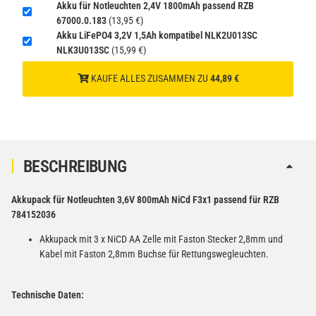
Akku für Notleuchten 2,4V 1800mAh passend RZB
gem. SV188 ADR)
67000.0.183
(13,95 €)
Akku LiFePO4 3,2V 1,5Ah kompatibel NLK2U013SC
NLK3U013SC
(15,99 €)
KAUFE ALLES ZUSAMMEN ZU
44,89 €
BESCHREIBUNG
Akkupack für Notleuchten 3,6V 800mAh NiCd F3x1 passend für RZB
784152036
Akkupack mit 3 x NiCD AA Zelle mit Faston Stecker 2,8mm und
Kabel mit Faston 2,8mm Buchse für Rettungswegleuchten.
Technische Daten: