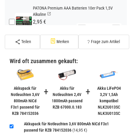
PATONA Premium AAA Batterien 10er Pack 1,5V
Alkaline
2,95 €
−
+
inkl. 19% USt. zzgl.
Versand
(Standard)
Teilen
Merken
Frage zum Artikel
PATONA Premium CR2032 Batterien 10er Pack 3V
Lithium
Wird oft zusammen gekauft:
2,99 €
inkl. 19% USt. zzgl.
Versand
−
+
(Gefahrgut UN3090 Versand
gem. SV188 ADR)
Akkupack für
+
Akku für
+
Akku LiFePO4
Notleuchten 3,6V
Notleuchten 2,4V
3,2V 1,5Ah
800mAh NiCd
1800mAh passend
kompatibel
Verbatim Cool'n'Go AirJet Handventilator 4000mAh
F3x1 passend für
RZB 67000.0.183
NLK2U013SC
Grau Lila
RZB 784152036
NLK3U013SC
22,95 €
−
+
Akkupack für Notleuchten 3,6V 800mAh NiCd F3x1
inkl. 19% USt. zzgl.
Versand
passend für RZB 784152036
(14,95 €)
(Gefahrgut UN3480 Versand
1