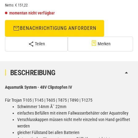
Netto:
€
151,22
momentan nicht verfügbar
BENACHRICHTIGUNG ANFORDERN
Teilen
Merken
BESCHREIBUNG
Aquamatik System - 48V Clipstopfen IV
Für Trojan T-105 | T-145 | T-605 | T-875 | T-890 | T-1275
Schwimmer 14mm Ã˜ 22mm
einfaches Befüllen mit einem Fallwasserbehäter oder Aquatrolley
Verschlusskappen müssen nicht mehr einzelnd von Hand geöffnet
werden
gleicher Füllstand bei allen Batterien