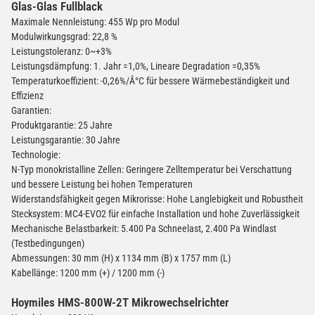
(Gefahrgut UN3480 Versand
Glas-Glas Fullblack
1
gem. SV188 ADR)
Maximale Nennleistung: 455 Wp pro Modul
Modulwirkungsgrad: 22,8 %
Leistungstoleranz: 0~+3%
Leistungsdämpfung: 1. Jahr =1,0%, Lineare Degradation =0,35%
Temperaturkoeffizient: -0,26%/Â°C für bessere Wärmebeständigkeit und
Effizienz
Garantien:
Produktgarantie: 25 Jahre
Leistungsgarantie: 30 Jahre
Technologie:
N-Typ monokristalline Zellen: Geringere Zelltemperatur bei Verschattung
und bessere Leistung bei hohen Temperaturen
Widerstandsfähigkeit gegen Mikrorisse: Hohe Langlebigkeit und Robustheit
Stecksystem: MC4-EVO2 für einfache Installation und hohe Zuverlässigkeit
Mechanische Belastbarkeit: 5.400 Pa Schneelast, 2.400 Pa Windlast
(Testbedingungen)
Abmessungen: 30 mm (H) x 1134 mm (B) x 1757 mm (L)
Kabellänge: 1200 mm (+) / 1200 mm (-)
Hoymiles HMS-800W-2T Mikrowechselrichter