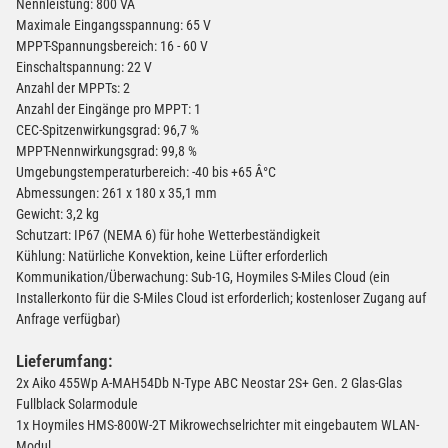
Nennleistung: 800 VA
Maximale Eingangsspannung: 65 V
MPPT-Spannungsbereich: 16 - 60 V
Einschaltspannung: 22 V
Anzahl der MPPTs: 2
Anzahl der Eingänge pro MPPT: 1
CEC-Spitzenwirkungsgrad: 96,7 %
MPPT-Nennwirkungsgrad: 99,8 %
Umgebungstemperaturbereich: -40 bis +65 Â°C
Abmessungen: 261 x 180 x 35,1 mm
Gewicht: 3,2 kg
Schutzart: IP67 (NEMA 6) für hohe Wetterbeständigkeit
Kühlung: Natürliche Konvektion, keine Lüfter erforderlich
Kommunikation/Überwachung: Sub-1G, Hoymiles S-Miles Cloud (ein
Installerkonto für die S-Miles Cloud ist erforderlich; kostenloser Zugang auf
Anfrage verfügbar)
Lieferumfang:
2x Aiko 455Wp A-MAH54Db N-Type ABC Neostar 2S+ Gen. 2 Glas-Glas
Fullblack Solarmodule
1x Hoymiles HMS-800W-2T Mikrowechselrichter mit eingebautem WLAN-
Modul