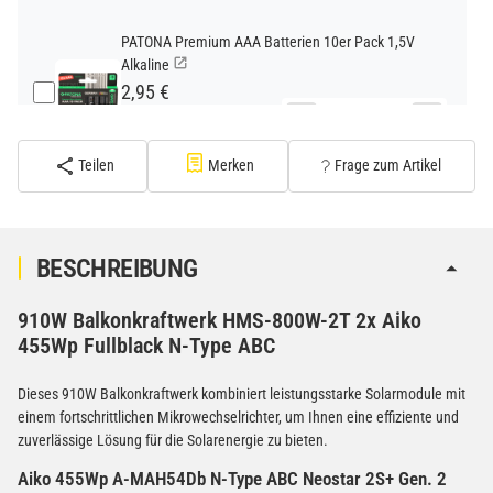
PATONA Premium AAA Batterien 10er Pack 1,5V
Alkaline
2,95 €
−
+
inkl. 19% USt. zzgl.
Versand
(Standard)
Teilen
Merken
Frage zum Artikel
PATONA Premium CR2032 Batterien 10er Pack 3V
Lithium
2,99 €
BESCHREIBUNG
inkl. 19% USt. zzgl.
Versand
−
+
(Gefahrgut UN3090 Versand
910W Balkonkraftwerk HMS-800W-2T 2x Aiko
gem. SV188 ADR)
455Wp Fullblack N-Type ABC
Verbatim Cool'n'Go AirJet Handventilator 4000mAh
Dieses 910W Balkonkraftwerk kombiniert leistungsstarke Solarmodule mit
Grau Lila
einem fortschrittlichen Mikrowechselrichter, um Ihnen eine effiziente und
zuverlässige Lösung für die Solarenergie zu bieten.
22,95 €
−
+
inkl. 19% USt. zzgl.
Versand
Aiko 455Wp A-MAH54Db N-Type ABC Neostar 2S+ Gen. 2