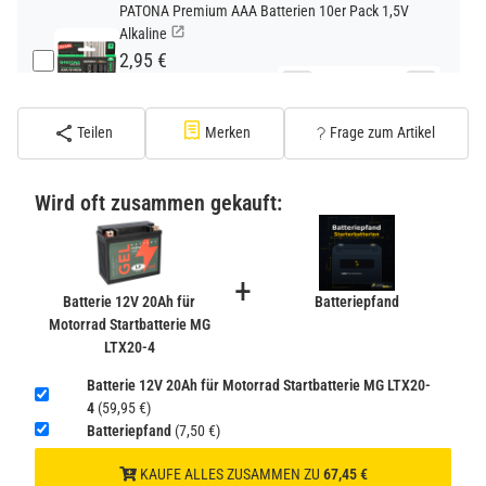
PATONA Premium AAA Batterien 10er Pack 1,5V
Alkaline
2,95 €
−
+
inkl. 19% USt. zzgl.
Versand
(Standard)
Teilen
Merken
Frage zum Artikel
PATONA Premium CR2032 Batterien 10er Pack 3V
Lithium
Wird oft zusammen gekauft:
2,99 €
inkl. 19% USt. zzgl.
Versand
−
+
(Gefahrgut UN3090 Versand
+
gem. SV188 ADR)
Batterie 12V 20Ah für
Batteriepfand
Motorrad Startbatterie MG
LTX20-4
Verbatim Cool'n'Go AirJet Handventilator 4000mAh
Grau Lila
Batterie 12V 20Ah für Motorrad Startbatterie MG LTX20-
22,95 €
4
(59,95 €)
−
+
Batteriepfand
(7,50 €)
inkl. 19% USt. zzgl.
Versand
(Gefahrgut UN3480 Versand
1
KAUFE ALLES ZUSAMMEN ZU
67,45 €
gem. SV188 ADR)