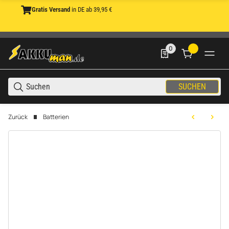
Gratis Versand
in DE ab 39,95 €
0
0 Produkte in der List
SUCHEN
Zurück
Batterien