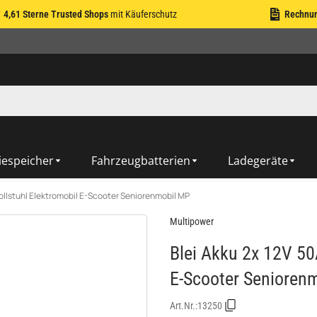
4,61 Sterne Trusted Shops
mit Käuferschutz
Rechnu
iespeicher
Fahrzeugbatterien
Ladegeräte
ollstuhl Elektromobil E-Scooter Seniorenmobil MP
Multipower
Blei Akku 2x 12V 50
E-Scooter Senioren
Art.Nr.:
13250