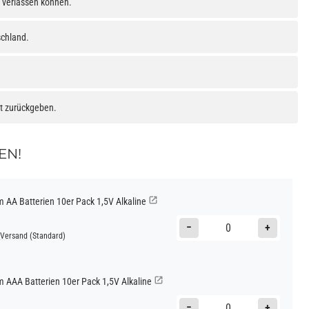
h verlassen können.
schland.
at zurückgeben.
EN!
AA Batterien 10er Pack 1,5V Alkaline
−
+
Versand
(Standard)
AAA Batterien 10er Pack 1,5V Alkaline
−
+