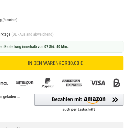
ng
(Standard)
erktage
(DE - Ausland abweichend)
ei Bestellung innerhalb von
07 Std. 40 Min.
.
IN DEN WARENKORB
0,00 €
 geladen ...