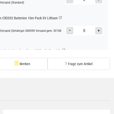
Versand
(Standard)
CR2032 Batterien 10er Pack 3V Lithium
−
+
Versand
(Gefahrgut UN3090 Versand gem. SV188
Go AirJet Handventilator 4000mAh Grau Lila
−
+
Versand
(Gefahrgut UN3480 Versand gem. SV188
Merken
Frage zum Artikel
1
Go AirJet Handventilator Weiß Silber 4000mAh
−
+
Versand
(Gefahrgut UN3480 Versand gem. SV188
1