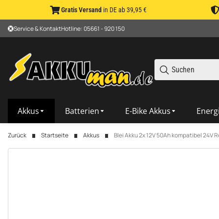
Gratis Versand
in DE ab 39,95 €
Service & Kontakt
Hotline: 05661 - 920 150
Akkus
Batterien
E-Bike Akkus
Energ
Zurück
Startseite
Akkus
Blei Akku 2x 12V 50Ah kompatibel 24V R