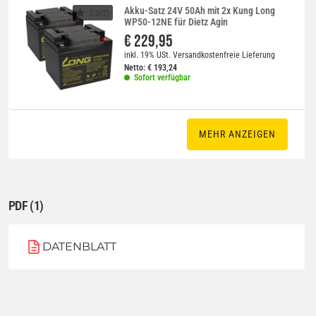
Akku-Satz 24V 50Ah mit 2x Kung Long
5.0(2)
WP50-12NE für Dietz Agin
€ 229,95
inkl. 19% USt.
Versandkostenfreie Lieferung
Netto:
€
193,24
Sofort verfügbar
MEHR ANZEIGEN
PDF (1)
DATENBLATT