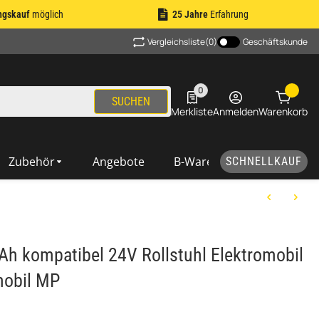
ngskauf
möglich
25 Jahre
Erfahrung
Vergleichsliste
(0)
Geschäftskunde
0
0 Produkte in der Liste
SUCHEN
Merkliste
Anmelden
Warenkorb
Zubehör
Angebote
B-Ware
SCHNELLKAUF
Ah kompatibel 24V Rollstuhl Elektromobil
mobil MP