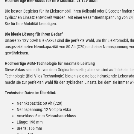
Hochwertige Blei-Akkus für Ihre Mobilität: 2x 12V 50Ah
Die besten Begleiter für Ihr Elektromobil, Ihren Rollstuhl oder E-Scooter finde
zyklischen Einsatz entwickelt wurden. Mit einer Gesamtnennspannung von 24 V
Sie für Ihre Mobilität benötigen.
Die ideale Lösung für Ihren Bedarf
Unsere 2x 12V 50Ah Blei-Akkus sind die perfekte Wahl, um Ihr Elektromobil, Ihr
ausgezeichneten Nennkapazität von 50 Ah (C20) und einer Nennspannung von 12
gewährleisten.
Hochwertige AGM-Technologie für maximale Leistung
Diese Akkus sind nicht von dem Originalhersteller, aber sie sind auf höchste L
Technologie (Blei-Vlies-Technologie) bieten sie eine beeindruckende Lebensd
macht sie zur perfekten Wahl für den zyklischen Einsatz, bei dem sie immer 
Technische Daten im Überblick
Nennkapazität: 50 Ah (C20)
Nennspannung: 12 Volt pro Akku
Anschluss: 6 mm Schraubanschluss
Länge: 198 mm
Breite: 166 mm