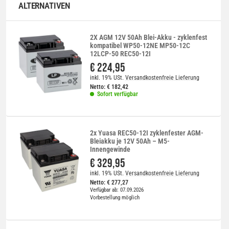
ALTERNATIVEN
2X AGM 12V 50Ah Blei-Akku - zyklenfest
kompatibel WP50-12NE MP50-12C
12LCP-50 REC50-12I
€ 224,95
inkl. 19% USt.
Versandkostenfreie Lieferung
Netto:
€
182,42
Sofort verfügbar
2x Yuasa REC50-12I zyklenfester AGM-
Bleiakku je 12V 50Ah – M5-
Innengewinde
€ 329,95
inkl. 19% USt.
Versandkostenfreie Lieferung
Netto:
€
277,27
Verfügbar ab: 07.09.2026
Vorbestellung möglich