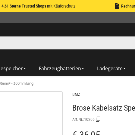
4,61 Sterne Trusted Shops
mit Käuferschutz
Rechnu
iespeicher
Fahrzeugbatterien
Ladegeräte
,35mm² - 300mm lang
BMZ
Brose Kabelsatz Sp
Art.Nr.:
10206