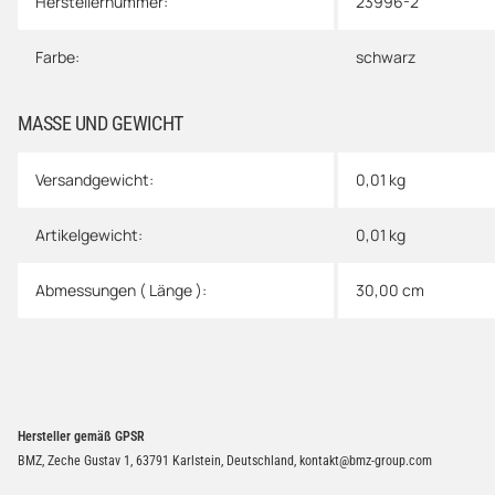
Herstellernummer:
23996-2
Farbe:
schwarz
MASSE UND GEWICHT
Versandgewicht:
0,01 kg
Artikelgewicht:
0,01
kg
Abmessungen ( Länge ):
30,00 cm
Hersteller gemäß GPSR
BMZ, Zeche Gustav 1, 63791 Karlstein, Deutschland, kontakt@bmz-group.com