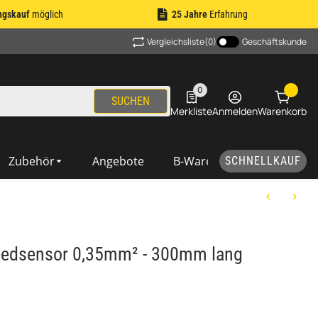
ngskauf
möglich
25 Jahre
Erfahrung
Vergleichsliste
(0)
Geschäftskunde
0
0 Produkte in der Liste
SUCHEN
Merkliste
Anmelden
Warenkorb
Zubehör
Angebote
B-Ware
SCHNELLKAUF
eedsensor 0,35mm² - 300mm lang