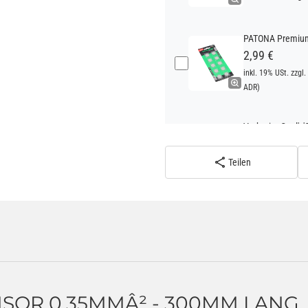
PATONA Premium 
2,99 €
inkl. 19% USt. zzgl.
ADR)
Verbatim Cool'n'
22,95 €
inkl. 19% USt. zzgl.
Teilen
ADR)
Verbatim Cool'n'
22,95 €
inkl. 19% USt. zzgl.
ADR)
SOR 0,35MMÂ² - 300MM LANG