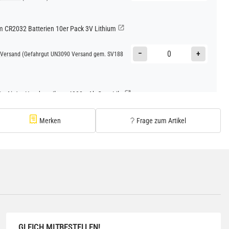
CR2032 Batterien 10er Pack 3V Lithium
−
+
Versand
(Gefahrgut UN3090 Versand gem. SV188
Go AirJet Handventilator 4000mAh Grau Lila
−
+
Versand
(Gefahrgut UN3480 Versand gem. SV188
Merken
Frage zum Artikel
1
Go AirJet Handventilator Weiß Silber 4000mAh
−
+
Versand
(Gefahrgut UN3480 Versand gem. SV188
1
GLEICH MITBESTELLEN!