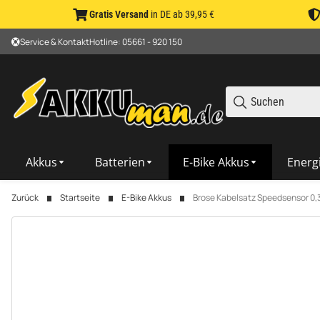
Gratis Versand
in DE ab 39,95 €
Service & Kontakt
Hotline: 05661 - 920 150
Akkus
Batterien
E-Bike Akkus
Energ
Zurück
Startseite
E-Bike Akkus
Brose Kabelsatz Speedsensor 0