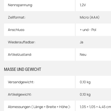
Nennspannung:
1,2V
Zellformat:
Micro (AAA)
Anschluss:
+ und - Pol
Wiederaufladbar:
Ja
Artikelzustand:
Neu
MASSE UND GEWICHT
Versandgewicht:
0,10 kg
Artikelgewicht:
0,10
kg
Abmessungen ( Länge × Breite × Höhe ):
1,05 × 1,05 × 4,45 c