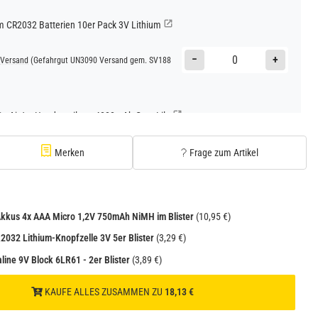
CR2032 Batterien 10er Pack 3V Lithium
−
+
Versand
(Gefahrgut UN3090 Versand gem. SV188
Go AirJet Handventilator 4000mAh Grau Lila
−
+
Versand
(Gefahrgut UN3480 Versand gem. SV188
Merken
Frage zum Artikel
1
Go AirJet Handventilator Weiß Silber 4000mAh
Akkus 4x AAA Micro 1,2V 750mAh NiMH im Blister
(10,95 €)
−
+
032 Lithium-Knopfzelle 3V 5er Blister
(3,29 €)
Versand
(Gefahrgut UN3480 Versand gem. SV188
1
line 9V Block 6LR61 - 2er Blister
(3,89 €)
KAUFE ALLES ZUSAMMEN ZU
18,13 €