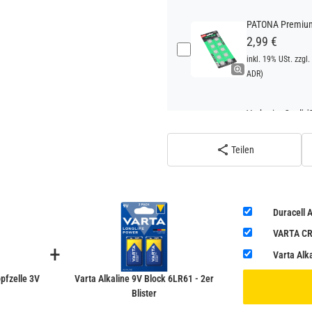
PATONA Premium 
2,99 €
inkl. 19% USt. zzgl.
ADR)
Verbatim Cool'n'
22,95 €
inkl. 19% USt. zzgl.
Teilen
ADR)
Verbatim Cool'n'
Duracell 
22,95 €
VARTA CR2
inkl. 19% USt. zzgl.
+
ADR)
Varta Alka
pfzelle 3V
Varta Alkaline 9V Block 6LR61 - 2er
Blister