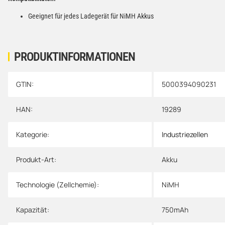
Geeignet für jedes Ladegerät für NiMH Akkus
PRODUKTINFORMATIONEN
GTIN:
5000394090231
Produkteigenschaft
Wert
HAN:
19289
Kategorie:
Industriezellen
Produkt-Art:
Akku
Technologie (Zellchemie):
NiMH
Kapazität:
750mAh