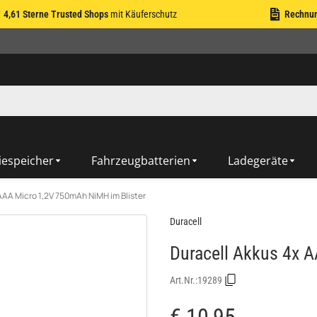
4,61 Sterne Trusted Shops
mit Käuferschutz
Rechnu
iespeicher
Fahrzeugbatterien
Ladegeräte
AAA Micro 1,2V 750mAh NiMH im Blister
Duracell
Duracell Akkus 4x 
Art.Nr.:
19289