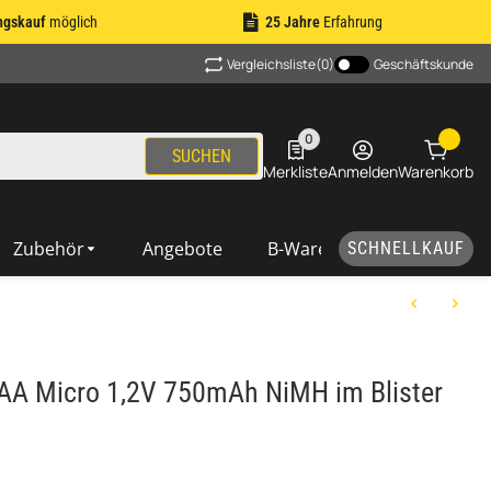
ngskauf
möglich
25 Jahre
Erfahrung
Vergleichsliste
(0)
Geschäftskunde
0
0 Produkte in der Liste
SUCHEN
Merkliste
Anmelden
Warenkorb
Zubehör
Angebote
B-Ware
SCHNELLKAUF
AAA Micro 1,2V 750mAh NiMH im Blister