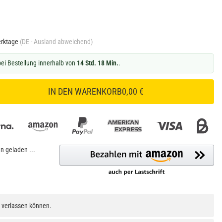
erktage
(DE - Ausland abweichend)
ei Bestellung innerhalb von
14 Std. 18 Min.
.
IN DEN WARENKORB
0,00 €
 geladen ...
h verlassen können.