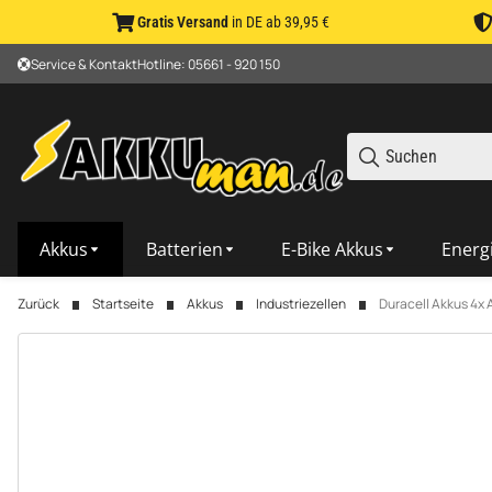
Gratis Versand
in DE ab 39,95 €
Service & Kontakt
Hotline: 05661 - 920 150
Akkus
Batterien
E-Bike Akkus
Energ
Zurück
Startseite
Akkus
Industriezellen
Duracell Akkus 4x 