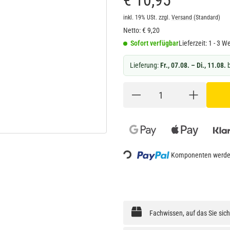
€ 10,95
inkl. 19% USt.
zzgl.
Versand
(Standard)
Netto:
€
9,20
Sofort verfügbar
Lieferzeit:
1 - 3 W
Lieferung:
Fr., 07.08. – Di., 11.08.
b
Loading...
Komponenten werden
Fachwissen, auf das Sie sic