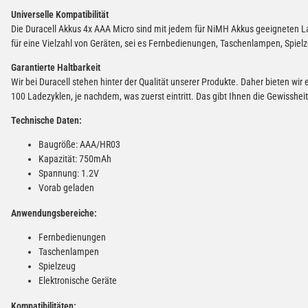
Universelle Kompatibilität
Die Duracell Akkus 4x AAA Micro sind mit jedem für NiMH Akkus geeigneten La
für eine Vielzahl von Geräten, sei es Fernbedienungen, Taschenlampen, Spiel
Garantierte Haltbarkeit
Wir bei Duracell stehen hinter der Qualität unserer Produkte. Daher bieten wir 
100 Ladezyklen, je nachdem, was zuerst eintritt. Das gibt Ihnen die Gewissheit
Technische Daten:
Baugröße: AAA/HR03
Kapazität: 750mAh
Spannung: 1.2V
Vorab geladen
Anwendungsbereiche:
Fernbedienungen
Taschenlampen
Spielzeug
Elektronische Geräte
Kompatibilitäten: