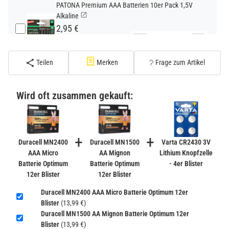
PATONA Premium AAA Batterien 10er Pack 1,5V
Alkaline
2,95 €
−
+
inkl. 19% USt. zzgl.
Versand
(Standard)
Teilen
Merken
Frage zum Artikel
PATONA Premium CR2032 Batterien 10er Pack 3V
Lithium
Wird oft zusammen gekauft:
2,99 €
inkl. 19% USt. zzgl.
Versand
−
+
(Gefahrgut UN3090 Versand
+
+
gem. SV188 ADR)
Duracell MN2400
Duracell MN1500
Varta CR2430 3V
AAA Micro
AA Mignon
Lithium Knopfzelle
Batterie Optimum
Batterie Optimum
- 4er Blister
Verbatim Cool'n'Go AirJet Handventilator 4000mAh
12er Blister
12er Blister
Grau Lila
22,95 €
Duracell MN2400 AAA Micro Batterie Optimum 12er
−
+
Blister
(13,99 €)
inkl. 19% USt. zzgl.
Versand
Duracell MN1500 AA Mignon Batterie Optimum 12er
(Gefahrgut UN3480 Versand
1
Blister
(13,99 €)
gem. SV188 ADR)