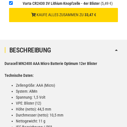
Varta CR2430 3V Lithium Knopfzelle - 4er Blister
(5,49 €)
Verbatim Cool'n'Go AirJet Handventilator Weiß Silber
KAUFE ALLES ZUSAMMEN ZU
33,47 €
4000mAh
22,95 €
−
+
inkl. 19% USt. zzgl.
Versand
(Gefahrgut UN3480 Versand
1
gem. SV188 ADR)
BESCHREIBUNG
Duracell MN2400 AAA Micro Batterie Optimum 12er Blister
Technische Daten:
Zellengröße: AAA (Micro)
System: AlMn
Spannung: 1,5 Volt
VPE: Blister (12)
Höhe (netto): 44,5 mm
Durchmesser (netto): 10,5 mm
Nettogewicht: 11 g
IEC-Bezeichnung: LR03