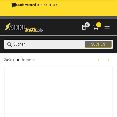
Gratis Versand
in DE ab 39,95 €
0
0 Produkte in der List
SUCHEN
Zurück
Batterien