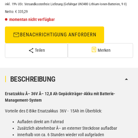
inkl. 19% USt.
Versandkostenfreie Lieferung
(Gefahrgut UN3480 Lithium-Ionen-Batterien, 9 II)
Netto:
€
335,29
momentan nicht verfügbar
BENACHRICHTIGUNG ANFORDERN
Teilen
Merken
BESCHREIBUNG
Ersatzakku Â– 36V Â– 12,8 Ah Gepäckträger-Akku mit Batterie-
Management-System
Vorteile des E-Bike Ersatzakkus 36V - 15Ah im Überblick:
Aufladen direkt am Fahrrad
Zusätzlich abnehmbar Â– an externer Steckdose aufladbar
innerhalb von ca. 6 Stunden wieder voll aufgeladen