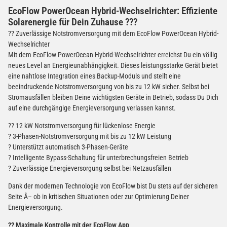
(Gefahrgut UN3090 Versand
EcoFlow PowerOcean Hybrid-Wechselrichter: Effiziente
gem. SV188 ADR)
Solarenergie für Dein Zuhause ???
?? Zuverlässige Notstromversorgung mit dem EcoFlow PowerOcean Hybrid-
Wechselrichter
Verbatim Cool'n'Go AirJet Handventilator 4000mAh
Mit dem EcoFlow PowerOcean Hybrid-Wechselrichter erreichst Du ein völlig
Grau Lila
neues Level an Energieunabhängigkeit. Dieses leistungsstarke Gerät bietet
22,95 €
eine nahtlose Integration eines Backup-Moduls und stellt eine
−
+
inkl. 19% USt. zzgl.
Versand
beeindruckende Notstromversorgung von bis zu 12 kW sicher. Selbst bei
(Gefahrgut UN3480 Versand
1
Stromausfällen bleiben Deine wichtigsten Geräte in Betrieb, sodass Du Dich
gem. SV188 ADR)
auf eine durchgängige Energieversorgung verlassen kannst.
?? 12 kW Notstromversorgung für lückenlose Energie
? 3-Phasen-Notstromversorgung mit bis zu 12 kW Leistung
? Unterstützt automatisch 3-Phasen-Geräte
? Intelligente Bypass-Schaltung für unterbrechungsfreien Betrieb
? Zuverlässige Energieversorgung selbst bei Netzausfällen
Dank der modernen Technologie von EcoFlow bist Du stets auf der sicheren
Seite Â– ob in kritischen Situationen oder zur Optimierung Deiner
Energieversorgung.
?? Maximale Kontrolle mit der EcoFlow App