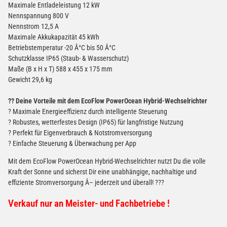
Maximale Entladeleistung 12 kW
Nennspannung 800 V
Nennstrom 12,5 A
Maximale Akkukapazität 45 kWh
Betriebstemperatur -20 Â°C bis 50 Â°C
Schutzklasse IP65 (Staub- & Wasserschutz)
Maße (B x H x T) 588 x 455 x 175 mm
Gewicht 29,6 kg
?? Deine Vorteile mit dem EcoFlow PowerOcean Hybrid-Wechselrichter
? Maximale Energieeffizienz durch intelligente Steuerung
? Robustes, wetterfestes Design (IP65) für langfristige Nutzung
? Perfekt für Eigenverbrauch & Notstromversorgung
? Einfache Steuerung & Überwachung per App
Mit dem EcoFlow PowerOcean Hybrid-Wechselrichter nutzt Du die volle
Kraft der Sonne und sicherst Dir eine unabhängige, nachhaltige und
effiziente Stromversorgung Â– jederzeit und überall! ???
Verkauf nur an Meister- und Fachbetriebe !