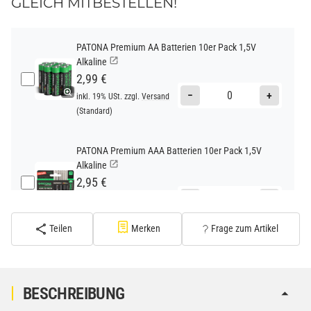
GLEICH MITBESTELLEN!
PATONA Premium AA Batterien 10er Pack 1,5V
Alkaline
2,99 €
−
+
inkl. 19% USt. zzgl.
Versand
(Standard)
PATONA Premium AAA Batterien 10er Pack 1,5V
Alkaline
2,95 €
−
+
inkl. 19% USt. zzgl.
Versand
(Standard)
Teilen
Merken
Frage zum Artikel
PATONA Premium CR2032 Batterien 10er Pack 3V
Lithium
2,99 €
BESCHREIBUNG
inkl. 19% USt. zzgl.
Versand
−
+