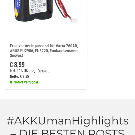
Ersatzbatterie passend für Varta 760AB,
ABUS FU2986, FU8220, Funkaußensirene,
Secvest
€ 8,99
inkl. 19% USt.
zzgl.
Versand
Netto:
€
7,55
Sofort verfügbar
#AKKUmanHighlights
– DIE BESTEN POSTS