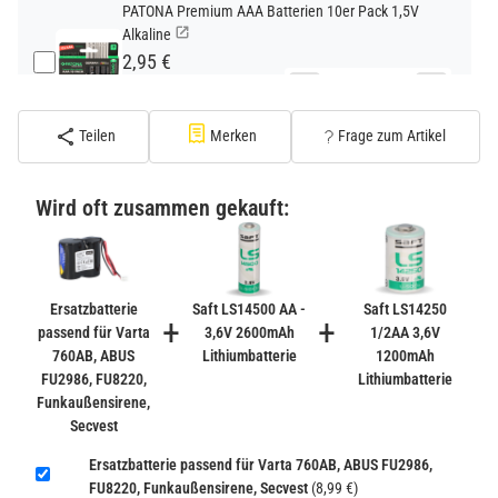
PATONA Premium AAA Batterien 10er Pack 1,5V
Alkaline
2,95 €
−
+
inkl. 19% USt. zzgl.
Versand
(Standard)
Teilen
Merken
Frage zum Artikel
PATONA Premium CR2032 Batterien 10er Pack 3V
Lithium
Wird oft zusammen gekauft:
2,99 €
inkl. 19% USt. zzgl.
Versand
−
+
(Gefahrgut UN3090 Versand
gem. SV188 ADR)
Ersatzbatterie
Saft LS14500 AA -
Saft LS14250
+
+
passend für Varta
3,6V 2600mAh
1/2AA 3,6V
760AB, ABUS
Lithiumbatterie
1200mAh
Verbatim Cool'n'Go AirJet Handventilator 4000mAh
FU2986, FU8220,
Lithiumbatterie
Grau Lila
Funkaußensirene,
22,95 €
Secvest
−
+
inkl. 19% USt. zzgl.
Versand
Ersatzbatterie passend für Varta 760AB, ABUS FU2986,
(Gefahrgut UN3480 Versand
1
FU8220, Funkaußensirene, Secvest
(8,99 €)
gem. SV188 ADR)