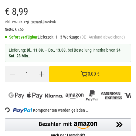
€ 8,99
inkl. 19% USt.
zzgl.
Versand
(Standard)
Netto:
€
7,55
Sofort verfügbar
Lieferzeit:
1 - 3 Werktage
(DE - Ausland abweichend)
Lieferung:
Di., 11.08. – Do., 13.08.
bei Bestellung innerhalb von
34
Std. 28 Min.
.
0,00 €
ding...
Komponenten werden geladen ...