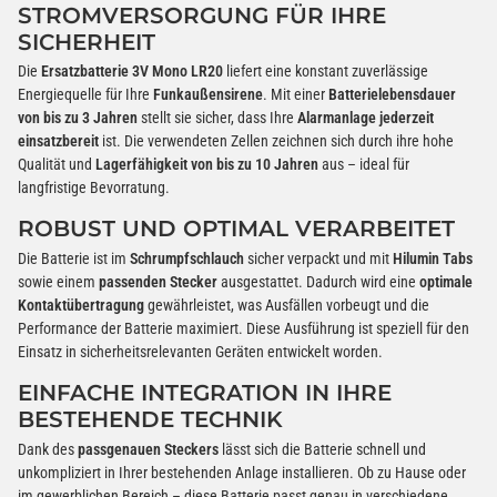
STROMVERSORGUNG FÜR IHRE
SICHERHEIT
Die
Ersatzbatterie 3V Mono LR20
liefert eine konstant zuverlässige
Energiequelle für Ihre
Funkaußensirene
. Mit einer
Batterielebensdauer
von bis zu 3 Jahren
stellt sie sicher, dass Ihre
Alarmanlage jederzeit
einsatzbereit
ist. Die verwendeten Zellen zeichnen sich durch ihre hohe
Qualität und
Lagerfähigkeit von bis zu 10 Jahren
aus – ideal für
langfristige Bevorratung.
ROBUST UND OPTIMAL VERARBEITET
Die Batterie ist im
Schrumpfschlauch
sicher verpackt und mit
Hilumin Tabs
sowie einem
passenden Stecker
ausgestattet. Dadurch wird eine
optimale
Kontaktübertragung
gewährleistet, was Ausfällen vorbeugt und die
Performance der Batterie maximiert. Diese Ausführung ist speziell für den
Einsatz in sicherheitsrelevanten Geräten entwickelt worden.
EINFACHE INTEGRATION IN IHRE
BESTEHENDE TECHNIK
Dank des
passgenauen Steckers
lässt sich die Batterie schnell und
unkompliziert in Ihrer bestehenden Anlage installieren. Ob zu Hause oder
im gewerblichen Bereich – diese Batterie passt genau in verschiedene