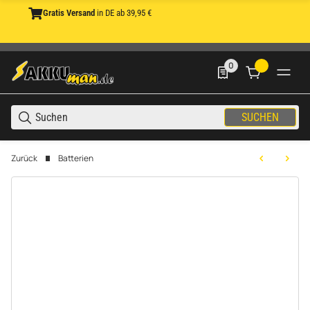
Gratis Versand
in DE ab 39,95 €
0
0 Produkte in der List
SUCHEN
Zurück
Batterien