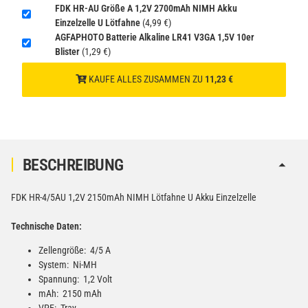
1
FDK HR-AU Größe A 1,2V 2700mAh NIMH Akku
gem. SV188 ADR)
Einzelzelle U Lötfahne
(4,99 €)
AGFAPHOTO Batterie Alkaline LR41 V3GA 1,5V 10er
Blister
(1,29 €)
KAUFE ALLES ZUSAMMEN ZU
11,23 €
BESCHREIBUNG
FDK HR-4/5AU 1,2V 2150mAh NIMH Lötfahne U Akku Einzelzelle
Technische Daten:
Zellengröße: 4/5 A
System: Ni-MH
Spannung: 1,2 Volt
mAh: 2150 mAh
VPE: Tray