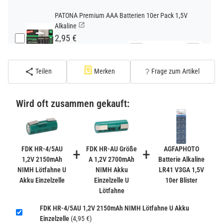
PATONA Premium AAA Batterien 10er Pack 1,5V
Alkaline
2,95 €
−
+
inkl. 19% USt. zzgl.
Versand
(Standard)
Teilen
Merken
Frage zum Artikel
PATONA Premium CR2032 Batterien 10er Pack 3V
Lithium
Wird oft zusammen gekauft:
2,99 €
inkl. 19% USt. zzgl.
Versand
−
+
(Gefahrgut UN3090 Versand
gem. SV188 ADR)
FDK HR-4/5AU
+
FDK HR-AU Größe
+
AGFAPHOTO
1,2V 2150mAh
A 1,2V 2700mAh
Batterie Alkaline
NIMH Lötfahne U
NIMH Akku
LR41 V3GA 1,5V
Verbatim Cool'n'Go AirJet Handventilator 4000mAh
Akku Einzelzelle
Einzelzelle U
10er Blister
Grau Lila
Lötfahne
22,95 €
−
+
FDK HR-4/5AU 1,2V 2150mAh NIMH Lötfahne U Akku
inkl. 19% USt. zzgl.
Versand
Einzelzelle
(4,95 €)
(Gefahrgut UN3480 Versand