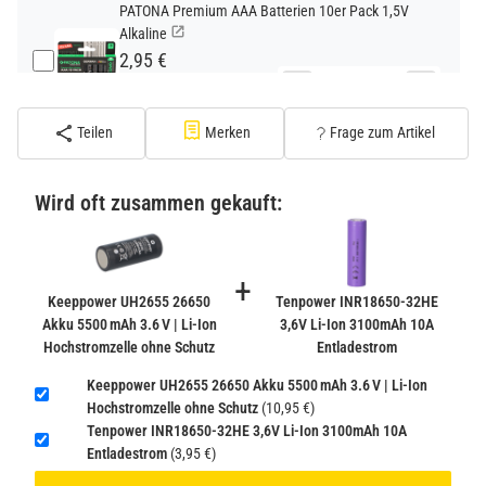
PATONA Premium AAA Batterien 10er Pack 1,5V
Alkaline
2,95 €
−
+
inkl. 19% USt. zzgl.
Versand
(Standard)
Teilen
Merken
Frage zum Artikel
PATONA Premium CR2032 Batterien 10er Pack 3V
Lithium
Wird oft zusammen gekauft:
2,99 €
inkl. 19% USt. zzgl.
Versand
−
+
(Gefahrgut UN3090 Versand
+
gem. SV188 ADR)
Keeppower UH2655 26650
Tenpower INR18650-32HE
Akku 5500 mAh 3.6 V | Li-Ion
3,6V Li-Ion 3100mAh 10A
Hochstromzelle ohne Schutz
Entladestrom
Verbatim Cool'n'Go AirJet Handventilator 4000mAh
Grau Lila
Keeppower UH2655 26650 Akku 5500 mAh 3.6 V | Li-Ion
22,95 €
Hochstromzelle ohne Schutz
(10,95 €)
−
+
Tenpower INR18650-32HE 3,6V Li-Ion 3100mAh 10A
inkl. 19% USt. zzgl.
Versand
Entladestrom
(3,95 €)
(Gefahrgut UN3480 Versand
1
gem. SV188 ADR)