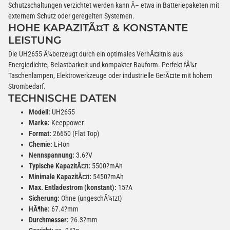
Schutzschaltungen verzichtet werden kann Â– etwa in Batteriepaketen mit
externem Schutz oder geregelten Systemen.
HOHE KAPAZITÃ¤T & KONSTANTE
LEISTUNG
Die UH2655 Ã¼berzeugt durch ein optimales VerhÃ¤ltnis aus
Energiedichte, Belastbarkeit und kompakter Bauform. Perfekt fÃ¼r
Taschenlampen, Elektrowerkzeuge oder industrielle GerÃ¤te mit hohem
Strombedarf.
TECHNISCHE DATEN
Modell:
UH2655
Marke:
Keeppower
Format:
26650 (Flat Top)
Chemie:
Li-Ion
Nennspannung:
3.6?V
Typische KapazitÃ¤t:
5500?mAh
Minimale KapazitÃ¤t:
5450?mAh
Max. Entladestrom (konstant):
15?A
Sicherung:
Ohne (ungeschÃ¼tzt)
HÃ¶he:
67.4?mm
Durchmesser:
26.3?mm