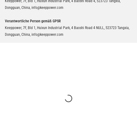
Keeppower, 7F, Bld 1, Huixun Industrial Park, 4 Baoshi Road 4, 523723 Tangxia,
Dongguan, China, info@keeppower.com
Verantwortliche Person gemäß GPSR
Keeppower, 7F, Bld 1, Huixun Industrial Park, 4 Baoshi Road 4 NULL, 523723 Tangxia,
Dongguan, China, info@keeppower.com