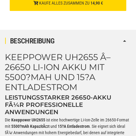
KAUFE ALLES ZUSAMMEN ZU
14,90 €
Verbatim Cool'n'Go AirJet Handventilator Weiß Silber
4000mAh
22,95 €
−
+
inkl. 19% USt. zzgl.
Versand
BESCHREIBUNG
(Gefahrgut UN3480 Versand
1
gem. SV188 ADR)
KEEPPOWER UH2655 Â–
26650 LI-ION AKKU MIT
5500?MAH UND 15?A
ENTLADESTROM
LEISTUNGSSTARKER 26650-AKKU
FÃ¼R PROFESSIONELLE
ANWENDUNGEN
Die
Keeppower UH2655
ist eine hochwertige Li-Ion-Zelle im 26650-Format
mit
5500?mAh KapazitÃ¤t
und
15?A Entladestrom
. Sie eignet sich ideal
fÃ¼r Anwendungen mit hohem Energiebedarf, bei denen auf integrierte