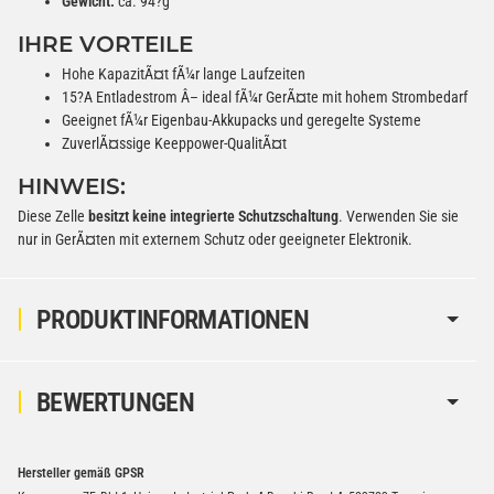
Gewicht:
ca. 94?g
IHRE VORTEILE
Hohe KapazitÃ¤t fÃ¼r lange Laufzeiten
15?A Entladestrom Â– ideal fÃ¼r GerÃ¤te mit hohem Strombedarf
Geeignet fÃ¼r Eigenbau-Akkupacks und geregelte Systeme
ZuverlÃ¤ssige Keeppower-QualitÃ¤t
HINWEIS:
Diese Zelle
besitzt keine integrierte Schutzschaltung
. Verwenden Sie sie
nur in GerÃ¤ten mit externem Schutz oder geeigneter Elektronik.
PRODUKTINFORMATIONEN
BEWERTUNGEN
Hersteller gemäß GPSR