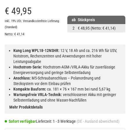
€ 49,95
ab
Stückpreis
inkl. 19% USt.
Versandkostenfreie Lieferung
(Standard)
2
€ 48,95
(Netto: € 41,14)
Netto:
€
41,14
Kung Long WPL18-12NSHR:
12 V, 18 Ah und ca. 216 Wh für USV,
Notstrom, Rechenzentren und Anwendungen mit hoher
Leistungsabgabe
Hochstrom-Serie:
Hochstrom-AGM-/VRLA-Akku für zuverlässige
Energieversorgung und geringe Selbstentladung
Anschluss:
M5-Schraubanschluss – Polanordnung und
Stecksystem vor dem Einbau prüfen
Kompakte Bauform:
ca. 181 × 76 × 167 mm bei rund 5,67 kg
Wartungsfreie VRLA-Technik:
verschlossener Akku mit geringer
Selbstentladung und ohne Wasser-Nachfüllen
Mehr Produktdetails
Sofort verfügbar
Lieferzeit:
1 - 3 Werktage
(DE - Ausland abweichend)