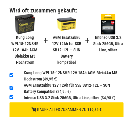
PATONA Premium CR2032 Batterien 10er Pack 3V
Lithium
Wird oft zusammen gekauft:
2,99 €
inkl. 19% USt. zzgl.
Versand
−
+
(Gefahrgut UN3090 Versand
gem. SV188 ADR)
Kung Long
+
AGM Ersatzakku
+
Intenso USB 3.2
WPL18-12NSHR
12V 12Ah für SSB
Stick 256GB, Ultra
12V 18Ah AGM
SB12-12L – SUN
Line, silber
Verbatim Cool'n'Go AirJet Handventilator 4000mAh
Bleiakku M5
Battery
Grau Lila
Hochstrom
kompatibel
22,95 €
−
+
Kung Long WPL18-12NSHR 12V 18Ah AGM Bleiakku M5
inkl. 19% USt. zzgl.
Versand
Hochstrom
(49,95 €)
(Gefahrgut UN3480 Versand
1
AGM Ersatzakku 12V 12Ah für SSB SB12-12L – SUN
gem. SV188 ADR)
Battery kompatibel
(34,95 €)
Intenso USB 3.2 Stick 256GB, Ultra Line, silber
(34,95 €)
Verbatim Cool'n'Go AirJet Handventilator Weiß Silber
4000mAh
KAUFE ALLES ZUSAMMEN ZU
119,85 €
22,95 €
−
+
inkl. 19% USt. zzgl.
Versand
(Gefahrgut UN3480 Versand
1