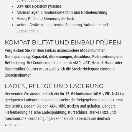
USV- und Notstromsysteme
Alarmanlagen, Brandmeldetechnik und Notbeleuchtung
Mess-, Prüf- und Steuerungstechnik
weitere Geräte mit passender Spannung, Aufnahme und
Ladekennlinie
KOMPATIBILITÄT UND EINBAU PRÜFEN
Vergleichen Sie vor dem Einbau insbesondere
Modellnummer,
Nennspannung, Kapazität, Abmessungen, Anschluss, Polanordnung und
Befestigung
. Bei Sonderkonfektionen mit AMP-, JST-, Heim-&-Haus- oder
Rasenmäher-Stecker muss zusätzlich die Steckerbelegung eindeutig
übereinstimmen.
LADEN, PFLEGE UND LAGERUNG
Verwenden Sie ausschließlich ein für
12-V-Hochstrom-AGM-/VRLA-Akku
geeignetes Ladegerät beziehungsweise die freigegebene Ladeelektronik
des Geräts. Lagern Sie den Akku kühl, trocken und geladen. Längere
Tiefentladung, falsche Ladespannung, Kurzschluss, starke Hitze und
mechanische Beschädigungen können die Lebensdauer deutlich
verkürzen.