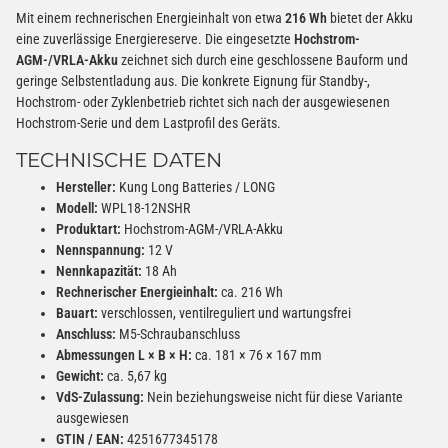
Mit einem rechnerischen Energieinhalt von etwa
216 Wh
bietet der Akku
eine zuverlässige Energiereserve. Die eingesetzte
Hochstrom-
AGM-/VRLA-Akku
zeichnet sich durch eine geschlossene Bauform und
geringe Selbstentladung aus. Die konkrete Eignung für Standby-,
Hochstrom- oder Zyklenbetrieb richtet sich nach der ausgewiesenen
Hochstrom-Serie und dem Lastprofil des Geräts.
TECHNISCHE DATEN
Hersteller:
Kung Long Batteries / LONG
Modell:
WPL18-12NSHR
Produktart:
Hochstrom-AGM-/VRLA-Akku
Nennspannung:
12 V
Nennkapazität:
18 Ah
Rechnerischer Energieinhalt:
ca. 216 Wh
Bauart:
verschlossen, ventilreguliert und wartungsfrei
Anschluss:
M5-Schraubanschluss
Abmessungen L × B × H:
ca. 181 × 76 × 167 mm
Gewicht:
ca. 5,67 kg
VdS-Zulassung:
Nein beziehungsweise nicht für diese Variante
ausgewiesen
GTIN / EAN:
4251677345178