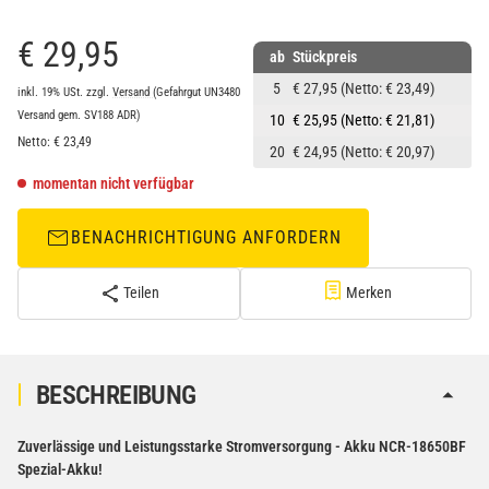
€ 29,95
ab
Stückpreis
5
€ 27,95
(Netto: € 23,49)
inkl. 19% USt.
zzgl.
Versand
(Gefahrgut UN3480
Versand gem. SV188 ADR)
10
€ 25,95
(Netto: € 21,81)
Netto:
€
23,49
20
€ 24,95
(Netto: € 20,97)
momentan nicht verfügbar
BENACHRICHTIGUNG ANFORDERN
Teilen
Merken
BESCHREIBUNG
Zuverlässige und Leistungsstarke Stromversorgung - Akku NCR-18650BF
Spezial-Akku!