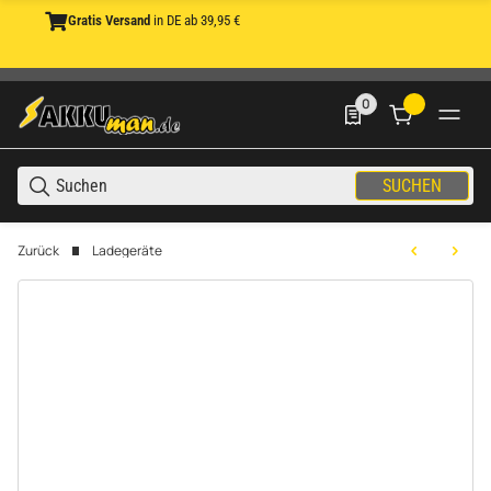
Gratis Versand
in DE ab 39,95 €
0
0 Produkte in der List
SUCHEN
Zurück
Ladegeräte