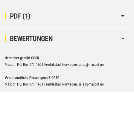
Verbatim Cool'n'Go AirJet Handventilator Weiß Silber
4000mAh
PDF (1)
22,95 €
−
+
inkl. 19% USt. zzgl.
Versand
(Gefahrgut UN3480 Versand
BEWERTUNGEN
1
gem. SV188 ADR)
Hersteller gemäß GPSR
Mascot, P.O. Box 177, 1601 Fredrikstad, Norwegen, sales@mascot.no
Verantwortliche Person gemäß GPSR
Mascot, P.O. Box 177, 1601 Fredrikstad, Norwegen, sales@mascot.no