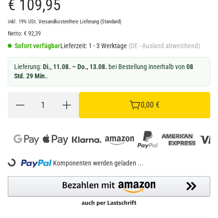
€ 109,95
inkl. 19% USt.
Versandkostenfreie Lieferung
(Standard)
Netto:
€
92,39
Sofort verfügbar
Lieferzeit:
1 - 3 Werktage
(DE - Ausland abweichend)
Lieferung:
Di., 11.08. – Do., 13.08.
bei Bestellung innerhalb von
08
Std. 29 Min.
.
0,00 €
ing...
Komponenten werden geladen ...