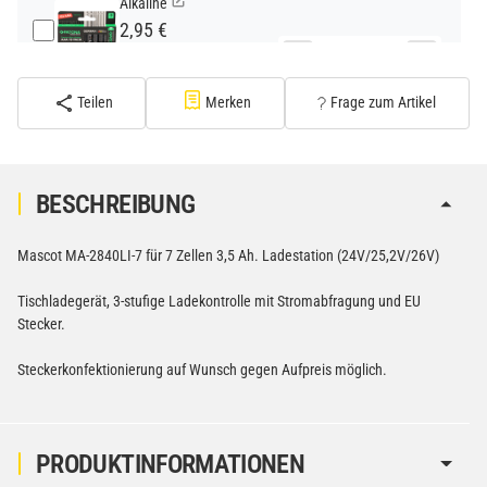
Alkaline
2,95 €
−
+
inkl. 19% USt. zzgl.
Versand
(Standard)
Teilen
Merken
Frage zum Artikel
PATONA Premium CR2032 Batterien 10er Pack 3V
Lithium
2,99 €
BESCHREIBUNG
inkl. 19% USt. zzgl.
Versand
−
+
(Gefahrgut UN3090 Versand
Mascot MA-2840LI-7 für 7 Zellen 3,5 Ah. Ladestation (24V/25,2V/26V)
gem. SV188 ADR)
Tischladegerät, 3-stufige Ladekontrolle mit Stromabfragung und EU
Stecker.
Verbatim Cool'n'Go AirJet Handventilator 4000mAh
Grau Lila
Steckerkonfektionierung auf Wunsch gegen Aufpreis möglich.
22,95 €
−
+
inkl. 19% USt. zzgl.
Versand
(Gefahrgut UN3480 Versand
1
gem. SV188 ADR)
PRODUKTINFORMATIONEN