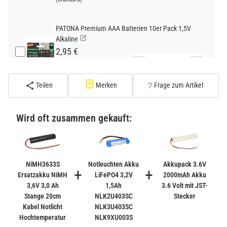
PATONA Premium AAA Batterien 10er Pack 1,5V
Alkaline
2,95 €
−
+
inkl. 19% USt. zzgl.
Versand
(Standard)
Teilen
Merken
Frage zum Artikel
PATONA Premium CR2032 Batterien 10er Pack 3V
Lithium
Wird oft zusammen gekauft:
2,99 €
inkl. 19% USt. zzgl.
Versand
−
+
(Gefahrgut UN3090 Versand
gem. SV188 ADR)
NiMH3633S
Notleuchten Akku
Akkupack 3.6V
+
+
Ersatzakku NiMH
LiFePO4 3,2V
2000mAh Akku
3,6V 3,0 Ah
1,5Ah
3.6 Volt mit JST-
Verbatim Cool'n'Go AirJet Handventilator 4000mAh
Stange 20cm
NLK2U403SC
Stecker
Grau Lila
Kabel Notlicht
NLK3U403SC
22,95 €
Hochtemperatur
NLK9XU003S
−
+
inkl. 19% USt. zzgl.
Versand