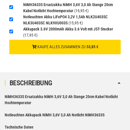
NiMH3633S Ersatzakku NiMH 3,6V 3,0 Ah Stange 20cm
(Gefahrgut UN3480 Versand
1
Kabel Notlicht Hochtemperatur
(19,95 €)
gem. SV188 ADR)
Notleuchten Akku LiFePO4 3,2V 1,5Ah NLK2U403SC
NLK3U403SC NLK9XU003S
(15,95 €)
Verbatim Cool'n'Go AirJet Handventilator Weiß Silber
Akkupack 3.6V 2000mAh Akku 3.6 Volt mit JST-Stecker
4000mAh
(17,95 €)
22,95 €
KAUFE ALLES ZUSAMMEN ZU
53,85 €
−
+
inkl. 19% USt. zzgl.
Versand
(Gefahrgut UN3480 Versand
1
gem. SV188 ADR)
BESCHREIBUNG
NiMH3633S Ersatzakku NiMH 3,6V 3,0 Ah Stange 20cm Kabel Notlicht
Hochtemperatur
Notleuchten Akkupack NiMH 3,6V 3,0 Ah Notlicht NiMH3633S
Technische Daten