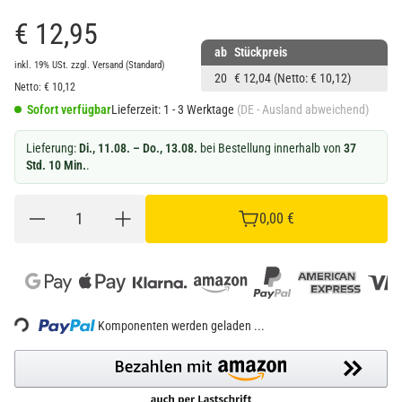
€ 12,95
ab
Stückpreis
inkl. 19% USt.
zzgl.
Versand
(Standard)
20
€ 12,04
(Netto: € 10,12)
Netto:
€
10,12
Sofort verfügbar
Lieferzeit:
1 - 3 Werktage
(DE - Ausland abweichend)
Lieferung:
Di., 11.08. – Do., 13.08.
bei Bestellung innerhalb von
37
Std. 10 Min.
.
0,00 €
Loading...
Komponenten werden geladen ...