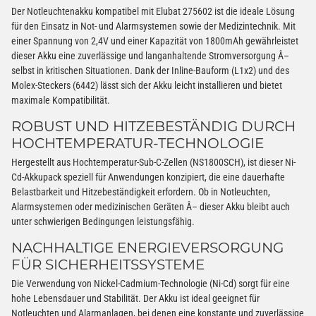
Der Notleuchtenakku kompatibel mit Elubat 275602 ist die ideale Lösung
für den Einsatz in Not- und Alarmsystemen sowie der Medizintechnik. Mit
einer Spannung von 2,4V und einer Kapazität von 1800mAh gewährleistet
dieser Akku eine zuverlässige und langanhaltende Stromversorgung Â–
selbst in kritischen Situationen. Dank der Inline-Bauform (L1x2) und des
Molex-Steckers (6442) lässt sich der Akku leicht installieren und bietet
maximale Kompatibilität.
ROBUST UND HITZEBESTÄNDIG DURCH
HOCHTEMPERATUR-TECHNOLOGIE
Hergestellt aus Hochtemperatur-Sub-C-Zellen (NS1800SCH), ist dieser Ni-
Cd-Akkupack speziell für Anwendungen konzipiert, die eine dauerhafte
Belastbarkeit und Hitzebeständigkeit erfordern. Ob in Notleuchten,
Alarmsystemen oder medizinischen Geräten Â– dieser Akku bleibt auch
unter schwierigen Bedingungen leistungsfähig.
NACHHALTIGE ENERGIEVERSORGUNG
FÜR SICHERHEITSSYSTEME
Die Verwendung von Nickel-Cadmium-Technologie (Ni-Cd) sorgt für eine
hohe Lebensdauer und Stabilität. Der Akku ist ideal geeignet für
Notleuchten und Alarmanlagen, bei denen eine konstante und zuverlässige