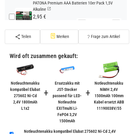
PATONA Premium AAA Batterien 10er Pack 1,5V
Alkaline
2,95 €
−
+
inkl. 19% USt. zzgl.
Versand
(Standard)
Teilen
Merken
Frage zum Artikel
PATONA Premium CR2032 Batterien 10er Pack 3V
Lithium
Wird oft zusammen gekauft:
2,99 €
inkl. 19% USt. zzgl.
Versand
−
+
(Gefahrgut UN3090 Versand
gem. SV188 ADR)
Notleuchtenakku
Ersatzakku mit
Notleuchtenakku
kompatibel Elubat
+
JST-Stecker
+
NiMH 2,4V
275602 Ni-Cd
passend für LED-
1500mAh 100mm
Verbatim Cool'n'Go AirJet Handventilator 4000mAh
2,4V 1800mAh
Notleuchte
Kabel ersetzt ABB
Grau Lila
L1x2
EXITmulti Li-
11190038V/55
22,95 €
FePO4 3,2V
−
+
inkl. 19% USt. zzgl.
Versand
1500mAh
(Gefahrgut UN3480 Versand
1
Notleuchtenakku kompatibel Elubat 275602 Ni-Cd 2,4V
gem. SV188 ADR)