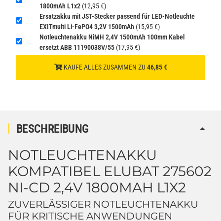
1800mAh L1x2
(12,95 €)
Ersatzakku mit JST-Stecker passend für LED-Notleuchte
EXITmulti Li-FePO4 3,2V 1500mAh
(15,95 €)
Notleuchtenakku NiMH 2,4V 1500mAh 100mm Kabel
ersetzt ABB 11190038V/55
(17,95 €)
KAUFE ALLES ZUSAMMEN ZU
46,85 €
BESCHREIBUNG
NOTLEUCHTENAKKU
KOMPATIBEL ELUBAT 275602
NI-CD 2,4V 1800MAH L1X2
ZUVERLÄSSIGER NOTLEUCHTENAKKU
FÜR KRITISCHE ANWENDUNGEN