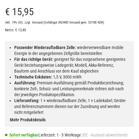
€ 15,95
inkl. 19% USt.
zzgl.
Versand
(Gefahrgut UN3480 Versand gem. SV188 ADR)
Netto:
€
13,40
Passender Wiederaufladbare Zelle:
wiederverwendbare mobile
Energie in der angegebenen Zellgröße bereitstellen
Für das richtige Gerät:
geeignet für das vorgesehene geeignetes
Gerät beziehungsweise Ladegerät; Modell, Akku-Referenz,
Bauform und Anschluss vor dem Kauf abgleichen
Technische Eckdaten:
1,5 V, 3000 mWh
Ausführung:
Premium-Ausführung gemäß Produktbezeichnung;
konkrete Zell-, Schutz- und Leistungsmerkmale richten sich nach
der jeweiligen Produktspezifikation.
Lieferumfang:
1 × wiederaufladbare Zelle; 1 × Ladekabel; Geräte-
und Referenznummern dienen nur der Zuordnung und werden
nicht mitgeliefert
Mehr Produktdetails
Sofort verfügbar
Lieferzeit:
1 - 3 Werktage
(DE - Ausland abweichend)