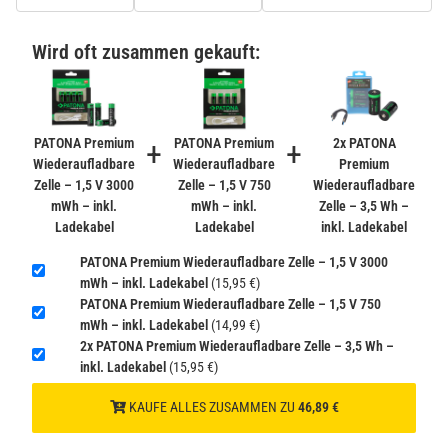
PATONA Premium CR2032 Batterien 10er Pack 3V
Lithium
Wird oft zusammen gekauft:
2,99 €
inkl. 19% USt. zzgl.
Versand
−
+
(Gefahrgut UN3090 Versand
gem. SV188 ADR)
PATONA Premium
+
PATONA Premium
+
2x PATONA
Wiederaufladbare
Wiederaufladbare
Premium
Zelle – 1,5 V 3000
Zelle – 1,5 V 750
Wiederaufladbare
Verbatim Cool'n'Go AirJet Handventilator 4000mAh
mWh – inkl.
mWh – inkl.
Zelle – 3,5 Wh –
Grau Lila
Ladekabel
Ladekabel
inkl. Ladekabel
22,95 €
−
+
PATONA Premium Wiederaufladbare Zelle – 1,5 V 3000
inkl. 19% USt. zzgl.
Versand
mWh – inkl. Ladekabel
(15,95 €)
(Gefahrgut UN3480 Versand
1
PATONA Premium Wiederaufladbare Zelle – 1,5 V 750
gem. SV188 ADR)
mWh – inkl. Ladekabel
(14,99 €)
2x PATONA Premium Wiederaufladbare Zelle – 3,5 Wh –
inkl. Ladekabel
(15,95 €)
KAUFE ALLES ZUSAMMEN ZU
46,89 €