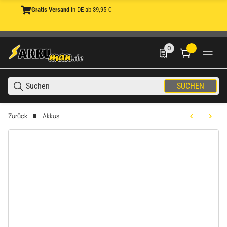
Gratis Versand
in DE ab 39,95 €
0
0 Produkte in der List
SUCHEN
Zurück
Akkus