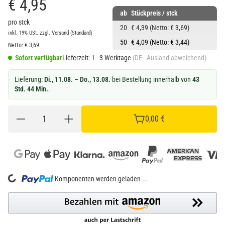
€ 4,95
ab
Stückpreis / stck
pro stck
20
€ 4,39
(Netto: € 3,69)
inkl. 19% USt.
zzgl.
Versand
(Standard)
50
€ 4,09
(Netto: € 3,44)
Netto:
€
3,69
Sofort verfügbar
Lieferzeit:
1 - 3 Werktage
(DE - Ausland abweichend)
Lieferung:
Di., 11.08. – Do., 13.08.
bei Bestellung innerhalb von
43
Std. 44 Min.
.
0,00 €
Loading...
Komponenten werden geladen ...