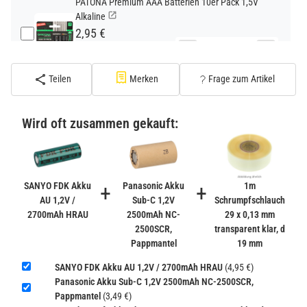
PATONA Premium AAA Batterien 10er Pack 1,5V
Alkaline
2,95 €
−
+
inkl. 19% USt. zzgl.
Versand
(Standard)
Teilen
Merken
Frage zum Artikel
PATONA Premium CR2032 Batterien 10er Pack 3V
Lithium
Wird oft zusammen gekauft:
2,99 €
inkl. 19% USt. zzgl.
Versand
−
+
(Gefahrgut UN3090 Versand
gem. SV188 ADR)
SANYO FDK Akku
+
Panasonic Akku
+
1m
AU 1,2V /
Sub-C 1,2V
Schrumpfschlauch
2700mAh HRAU
2500mAh NC-
29 x 0,13 mm
Verbatim Cool'n'Go AirJet Handventilator 4000mAh
2500SCR,
transparent klar, d
Grau Lila
Pappmantel
19 mm
22,95 €
−
+
SANYO FDK Akku AU 1,2V / 2700mAh HRAU
(4,95 €)
inkl. 19% USt. zzgl.
Versand
Panasonic Akku Sub-C 1,2V 2500mAh NC-2500SCR,
(Gefahrgut UN3480 Versand
1
Pappmantel
(3,49 €)
gem. SV188 ADR)