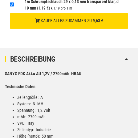
1m Schrumpfschlauch 29 x 0,13 mm transparent klar, d
19 mm
(1,19 €)
€ 1,19 pro 1 m
KAUFE ALLES ZUSAMMEN ZU
9,63 €
BESCHREIBUNG
SANYO FDK Akku AU 1,2V / 2700mAh HRAU
Technische Daten:
Zellengröße: A
System: Ni-MH
Spannung: 1,2 Volt
mAh: 2700 mAh
VPE: Tray
Zellentyp: Industrie
Höhe (netto): 50 mm