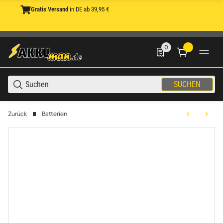
Gratis Versand
in DE ab 39,95 €
0
0 Produkte in der List
SUCHEN
Zurück
Batterien