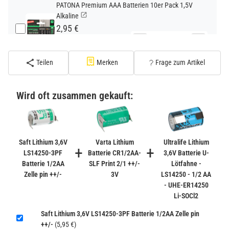
PATONA Premium AAA Batterien 10er Pack 1,5V
Alkaline
2,95 €
−
+
inkl. 19% USt. zzgl.
Versand
(Standard)
Teilen
Merken
Frage zum Artikel
PATONA Premium CR2032 Batterien 10er Pack 3V
Lithium
Wird oft zusammen gekauft:
2,99 €
inkl. 19% USt. zzgl.
Versand
−
+
(Gefahrgut UN3090 Versand
gem. SV188 ADR)
Saft Lithium 3,6V
Varta Lithium
Ultralife Lithium
+
+
LS14250-3PF
Batterie CR1/2AA-
3,6V Batterie U-
Batterie 1/2AA
SLF Print 2/1 ++/-
Lötfahne -
Verbatim Cool'n'Go AirJet Handventilator 4000mAh
Zelle pin ++/-
3V
LS14250 - 1/2 AA
Grau Lila
- UHE-ER14250
22,95 €
Li-SOCl2
−
+
inkl. 19% USt. zzgl.
Versand
Saft Lithium 3,6V LS14250-3PF Batterie 1/2AA Zelle pin
(Gefahrgut UN3480 Versand
1
++/-
(5,95 €)
gem. SV188 ADR)