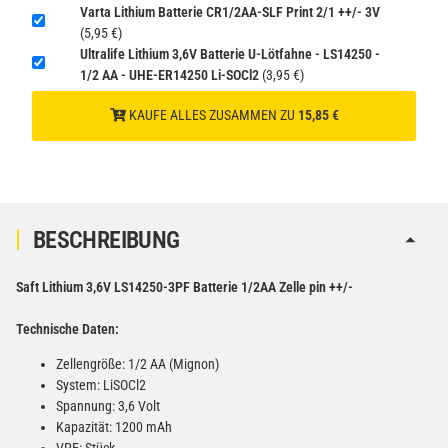
Varta Lithium Batterie CR1/2AA-SLF Print 2/1 ++/- 3V
(5,95 €)
Verbatim Cool'n'Go AirJet Handventilator Weiß Silber
Ultralife Lithium 3,6V Batterie U-Lötfahne - LS14250 -
4000mAh
1/2 AA - UHE-ER14250 Li-SOCl2
(3,95 €)
22,95 €
KAUFE ALLES ZUSAMMEN ZU
15,85 €
−
+
inkl. 19% USt. zzgl.
Versand
(Gefahrgut UN3480 Versand
1
gem. SV188 ADR)
BESCHREIBUNG
Saft Lithium 3,6V LS14250-3PF Batterie 1/2AA Zelle pin ++/-
Technische Daten:
Zellengröße: 1/2 AA (Mignon)
System: LiSOCl2
Spannung: 3,6 Volt
Kapazität: 1200 mAh
VPE: Stück