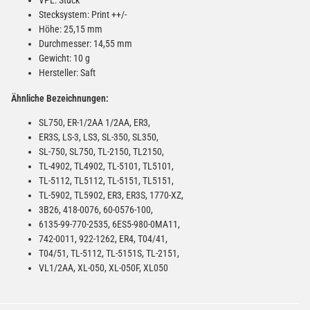
Stecksystem: Print ++/-
Höhe: 25,15 mm
Durchmesser: 14,55 mm
Gewicht: 10 g
Hersteller: Saft
Ähnliche Bezeichnungen:
SL750, ER-1/2AA 1/2AA, ER3,
ER3S, LS-3, LS3, SL-350, SL350,
SL-750, SL750, TL-2150, TL2150,
TL-4902, TL4902, TL-5101, TL5101,
TL-5112, TL5112, TL-5151, TL5151,
TL-5902, TL5902, ER3, ER3S, 1770-XZ,
3B26, 418-0076, 60-0576-100,
6135-99-770-2535, 6ES5-980-0MA11,
742-0011, 922-1262, ER4, T04/41,
T04/51, TL-5112, TL-5151S, TL-2151,
VL1/2AA, XL-050, XL-050F, XL050