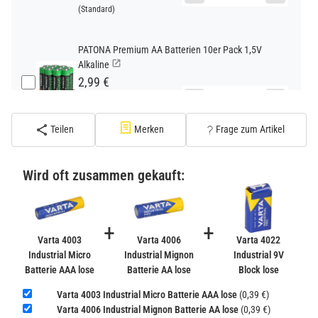
(Standard)
PATONA Premium AA Batterien 10er Pack 1,5V
Alkaline
2,99 €
−
+
inkl. 19% USt. zzgl.
Versand
(Standard)
Teilen
Merken
Frage zum Artikel
PATONA Premium CR2032 Batterien 10er Pack 3V
Lithium
Wird oft zusammen gekauft:
2,99 €
inkl. 19% USt. zzgl.
Versand
−
+
(Gefahrgut UN3090 Versand
+
+
gem. SV188 ADR)
Varta 4003
Varta 4006
Varta 4022
Industrial Micro
Industrial Mignon
Industrial 9V
Batterie AAA lose
Batterie AA lose
Block lose
Verbatim Cool'n'Go AirJet Handventilator 4000mAh
Grau Lila
Varta 4003 Industrial Micro Batterie AAA lose
(0,39 €)
22,95 €
Varta 4006 Industrial Mignon Batterie AA lose
(0,39 €)