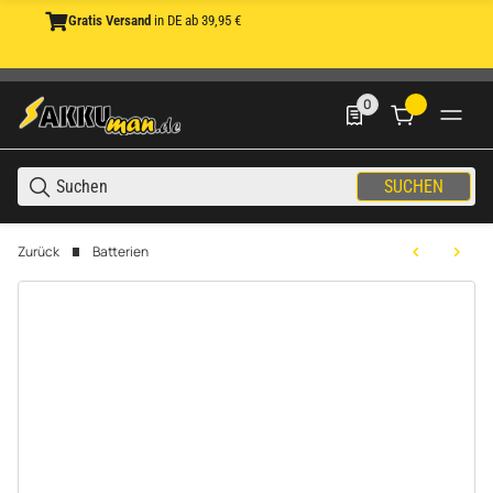
Gratis Versand
in DE ab 39,95 €
0
0 Produkte in der List
SUCHEN
Zurück
Batterien