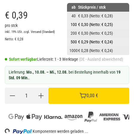
ab
Stückpreis / stck
€ 0,39
40
€ 0,33
(Netto: € 0,28)
100
€ 0,30
(Netto: € 0,25)
pro stck
inkl. 19% USt.
zzgl.
Versand
(Standard)
200
€ 0,30
(Netto: € 0,25)
Netto:
€
0,28
500
€ 0,29
(Netto: € 0,24)
1000
€ 0,28
(Netto: € 0,24)
Sofort verfügbar
Lieferzeit:
1 - 3 Werktage
(DE - Ausland abweichend)
Lieferung:
Mo., 10.08. – Mi., 12.08.
bei Bestellung innerhalb von
19
Std. 09 Min.
.
0,00 €
Komponenten werden geladen ...