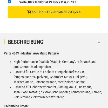
−
+
Varta 4022 Industrial 9V Block lose
(1,49 €)
inkl. 19% USt. zzgl.
Versand
(Gefahrgut UN3480 Versand
1
KAUFE ALLES ZUSAMMEN ZU
2,27 €
gem. SV188 ADR)
Verbatim Cool'n'Go AirJet Handventilator Weiß Silber
4000mAh
22,95 €
BESCHREIBUNG
−
+
inkl. 19% USt. zzgl.
Versand
(Gefahrgut UN3480 Versand
1
Varta 4003 Industrial AAA Micro Batterie
gem. SV188 ADR)
High Performance Qualität "Made in Germany", in Deutschland
produziertes Markenprodukt
Passend für Geräte mit hohem Energiebedarf wie z.B.
ferngesteuertes Spielzeug, Controller, Maus, Funkgerät,
Taschenlampe, Personenwaage, medizinische Geräte
Passend für Fieberthermometer, Gaming Maus, Funkmaus,
schnurlose Tastatur, elektronische Roboter, Fernsteuerung, Lampe,
Beleuchtung elektronisches Werkzeug
Technische Daten: