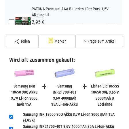
PATONA Premium AAA Batterien 10er Pack 1,5V
Alkaline
2,95 €
−
+
inkl. 19% USt. zzgl.
Versand
(Standard)
Teilen
Merken
Frage zum Artikel
PATONA Premium CR2032 Batterien 10er Pack 3V
Lithium
Wird oft zusammen gekauft:
2,99 €
inkl. 19% USt. zzgl.
Versand
−
+
(Gefahrgut UN3090 Versand
+
+
gem. SV188 ADR)
Samsung INR
Samsung
Lishen LR1865SS
18650 30Q Akku
INR21700-40T
18650 30E 3,65 V
3,7V Li-Ion 3000
3,6V 4000mAh
3000mAh U
Verbatim Cool'n'Go AirJet Handventilator 4000mAh
mAh 15A
35A Li-Ion-Akku
Lötfahne
Grau Lila
22,95 €
Samsung INR 18650 30Q Akku 3,7V Li-Ion 3000 mAh 15A
−
+
(4,95 €)
inkl. 19% USt. zzgl.
Versand
Samsung INR21700-40T 3,6V 4000mAh 35A Li-Ion-Akku
(Gefahrgut UN3480 Versand