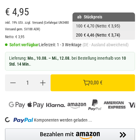
€ 4,95
ab
Stückpreis
inkl. 19% USt.
zzgl.
Versand
(Gefahrgut UN3480
100
€ 4,70
(Netto: € 3,95)
Versand gem. SV188 ADR)
200
€ 4,46
(Netto: € 3,74)
Netto:
€
3,95
Sofort verfügbar
Lieferzeit:
1 - 3 Werktage
(DE - Ausland abweichend)
Lieferung:
Mo., 10.08. – Mi., 12.08.
bei Bestellung innerhalb von
10
Std. 14 Min.
.
0,00 €
Loading...
Komponenten werden geladen ...