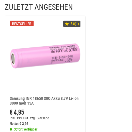
ZULETZT ANGESEHEN
BESTSELLER
5.0(1)
Samsung INR 18650 30Q Akku 3,7V Li-Ion
3000 mAh 15A
€ 4,95
inkl. 19% USt.
zzgl.
Versand
Netto:
€
3,95
Sofort verfügbar