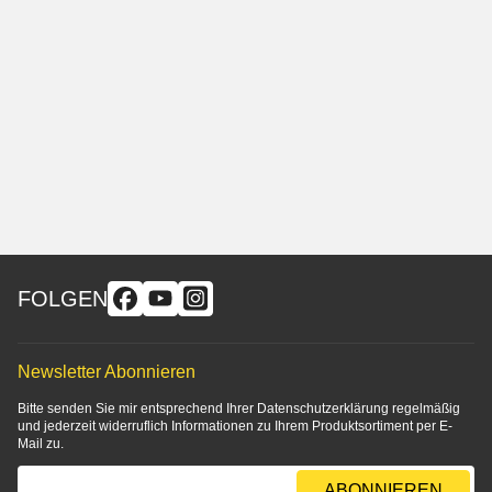
FOLGEN
Newsletter Abonnieren
Bitte senden Sie mir entsprechend Ihrer
Datenschutzerklärung
regelmäßig
und jederzeit widerruflich Informationen zu Ihrem Produktsortiment per E-
Mail zu.
E-Mail-Adresse
ABONNIEREN