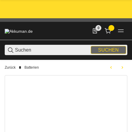
0
0 Produkte in der List
SUCHEN
Zurück
Batterien