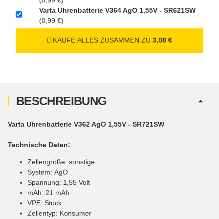
UN3480 Versand gem.
Varta Uhrenbatterie V364 AgO 1,55V - SR621SW
SV188 ADR)
(0,99 €)
KAUFE ALLES ZUSAMMEN ZU
3,08 €
BESCHREIBUNG
Varta Uhrenbatterie V362 AgO 1,55V - SR721SW
Technische Daten:
Zellengröße: sonstige
System: AgO
Spannung: 1,55 Volt
mAh: 21 mAh
VPE: Stück
Zellentyp: Konsumer