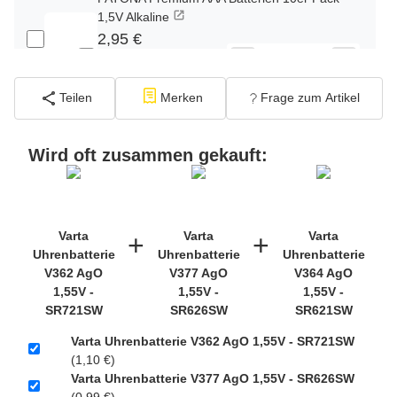
1,5V Alkaline
2,95 €
−
+
inkl. 19% USt. zzgl.
Versand
(Standard)
Teilen
Merken
Frage zum Artikel
PATONA Premium CR2032 Batterien 10er
Pack 3V Lithium
Wird oft zusammen gekauft:
2,99 €
inkl. 19% USt. zzgl.
−
+
Versand
(Gefahrgut
UN3090 Versand gem.
Varta
Varta
Varta
+
+
SV188 ADR)
Uhrenbatterie
Uhrenbatterie
Uhrenbatterie
V362 AgO
V377 AgO
V364 AgO
1,55V -
1,55V -
1,55V -
Verbatim Cool'n'Go AirJet Handventilator
SR721SW
SR626SW
SR621SW
4000mAh Grau Lila
22,95 €
Varta Uhrenbatterie V362 AgO 1,55V - SR721SW
(1,10 €)
inkl. 19% USt. zzgl.
−
+
Varta Uhrenbatterie V377 AgO 1,55V - SR626SW
Versand
(Gefahrgut
(0,99 €)
1