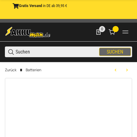
Gratis Versand
in DE ab 39,95 €
0
0 Produkte in der List
SUCHEN
Zurück
Batterien