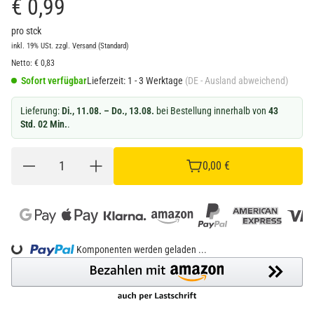
€ 0,99
pro stck
inkl. 19% USt.
zzgl.
Versand
(Standard)
Netto:
€
0,83
Sofort verfügbar
Lieferzeit:
1 - 3 Werktage
(DE - Ausland abweichend)
Lieferung:
Di., 11.08. – Do., 13.08.
bei Bestellung innerhalb von
43
Std. 02 Min.
.
0,00 €
oading...
Komponenten werden geladen ...