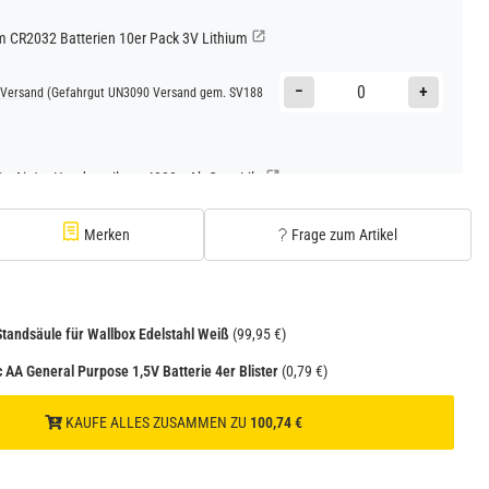
CR2032 Batterien 10er Pack 3V Lithium
−
+
Versand
(Gefahrgut UN3090 Versand gem. SV188
Go AirJet Handventilator 4000mAh Grau Lila
−
+
Versand
(Gefahrgut UN3480 Versand gem. SV188
Merken
Frage zum Artikel
1
Standsäule für Wallbox Edelstahl Weiß
(99,95 €)
 AA General Purpose 1,5V Batterie 4er Blister
(0,79 €)
KAUFE ALLES ZUSAMMEN ZU
100,74 €