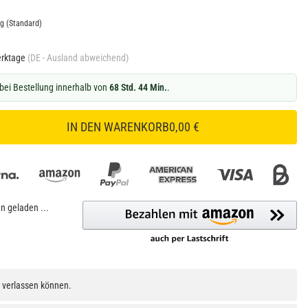
ng
(Standard)
erktage
(DE - Ausland abweichend)
bei Bestellung innerhalb von
68 Std. 43 Min.
.
IN DEN WARENKORB
0,00 €
 geladen ...
h verlassen können.