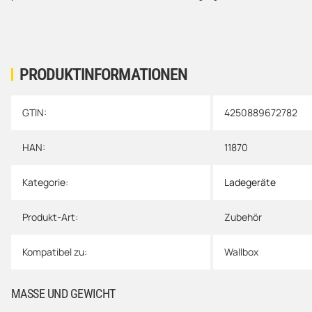
PRODUKTINFORMATIONEN
GTIN:
4250889672782
Produkteigenschaft
Wert
HAN:
11870
Kategorie:
Ladegeräte
Produkt-Art:
Zubehör
Kompatibel zu:
Wallbox
MASSE UND GEWICHT