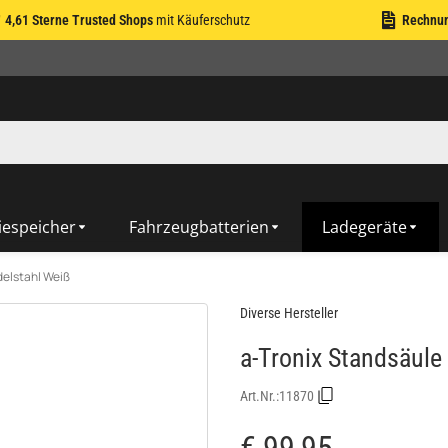
4,61 Sterne Trusted Shops
mit Käuferschutz
Rechnu
iespeicher
Fahrzeugbatterien
Ladegeräte
delstahl Weiß
Diverse Hersteller
a-Tronix Standsäule
Art.Nr.:
11870