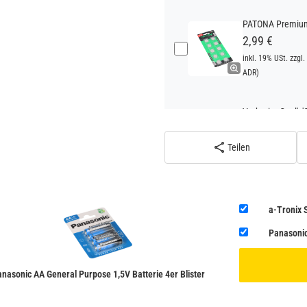
PATONA Premium 
2,99 €
inkl. 19% USt. zzgl.
ADR)
Verbatim Cool'n'
22,95 €
inkl. 19% USt. zzgl.
Teilen
ADR)
a-Tronix 
Panasonic
nasonic AA General Purpose 1,5V Batterie 4er Blister