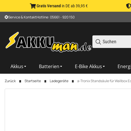
Gratis Versand
in DE ab 39,95 €
Service & Kontakt
Hotline: 05661 - 920 150
Akkus
Batterien
E-Bike Akkus
Energ
Zurück
Startseite
Ladegeräte
a-Tronix Standsäule für Wallbox E