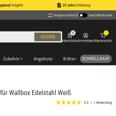
ngskauf
möglich
25 Jahre
Erfahrung
Vergleichsliste
(0)
Geschäftskunde
0
0 Produkte in der Liste
SUCHEN
Merkliste
Anmelden
Warenkorb
Zubehör
Angebote
B-Ware
SCHNELLKAUF
 für Wallbox Edelstahl Weiß
5.0 / 1 Bewertung