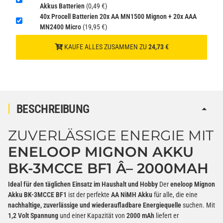
Akkus Batterien
(0,49 €)
40x Procell Batterien 20x AA MN1500 Mignon + 20x AAA
Verbatim Cool'n'Go AirJet Handventilator Weiß Silber
MN2400 Micro
(19,95 €)
4000mAh
KAUFE ALLES ZUSAMMEN ZU
24,73 €
22,95 €
−
+
inkl. 19% USt. zzgl.
Versand
(Gefahrgut UN3480 Versand
1
gem. SV188 ADR)
BESCHREIBUNG
ZUVERLÄSSIGE ENERGIE MIT
ENELOOP MIGNON AKKU
BK-3MCCE BF1 Â– 2000MAH
Ideal für den täglichen Einsatz im Haushalt und Hobby
Der
eneloop Mignon
Akku BK-3MCCE BF1
ist der perfekte
AA NiMH Akku
für alle, die eine
nachhaltige, zuverlässige und wiederaufladbare Energiequelle
suchen. Mit
1,2 Volt Spannung
und einer Kapazität von
2000 mAh
liefert er