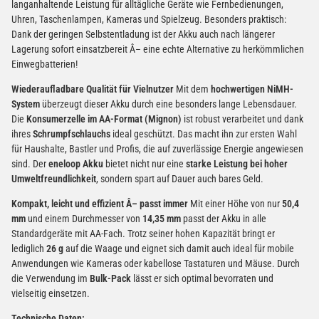
langanhaltende Leistung für alltägliche Geräte wie Fernbedienungen,
Uhren, Taschenlampen, Kameras und Spielzeug. Besonders praktisch:
Dank der geringen Selbstentladung ist der Akku auch nach längerer
Lagerung sofort einsatzbereit Â– eine echte Alternative zu herkömmlichen
Einwegbatterien!
Wiederaufladbare Qualität für Vielnutzer
Mit dem
hochwertigen NiMH-
System
überzeugt dieser Akku durch eine besonders lange Lebensdauer.
Die
Konsumerzelle im AA-Format (Mignon)
ist robust verarbeitet und dank
ihres
Schrumpfschlauchs
ideal geschützt. Das macht ihn zur ersten Wahl
für Haushalte, Bastler und Profis, die auf zuverlässige Energie angewiesen
sind. Der
eneloop Akku
bietet nicht nur eine
starke Leistung bei hoher
Umweltfreundlichkeit
, sondern spart auf Dauer auch bares Geld.
Kompakt, leicht und effizient Â– passt immer
Mit einer Höhe von nur
50,4
mm
und einem Durchmesser von
14,35 mm
passt der Akku in alle
Standardgeräte mit AA-Fach. Trotz seiner hohen Kapazität bringt er
lediglich
26 g
auf die Waage und eignet sich damit auch ideal für mobile
Anwendungen wie Kameras oder kabellose Tastaturen und Mäuse. Durch
die Verwendung im
Bulk-Pack
lässt er sich optimal bevorraten und
vielseitig einsetzen.
Technische Daten: