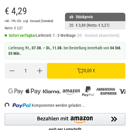
€ 4,29
ab
Stückpreis
inkl. 19% USt.
zzgl.
Versand
(Standard)
20
€ 3,89
(Netto: € 3,27)
Netto:
€
3,27
Sofort verfügbar
Lieferzeit:
1 - 3 Werktage
(DE - Ausland abweichend)
Lieferung:
Fr., 07.08. – Di., 11.08.
bei Bestellung innerhalb von
04 Std.
03 Min.
.
0,00 €
Komponenten werden geladen ...
Loading...