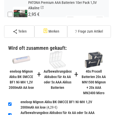
PATONA Premium AAA Batterien 10er Pack 1,5V
Alkaline
2,95 €
−
+
inkl. 19% USt. zzgl.
Versand
(Standard)
Teilen
Merken
Frage zum Artikel
PATONA Premium CR2032 Batterien 10er Pack 3V
Lithium
Wird oft zusammen gekauft:
2,99 €
inkl. 19% USt. zzgl.
Versand
−
+
(Gefahrgut UN3090 Versand
gem. SV188 ADR)
eneloop Mignon
+
Aufbewahrungsbox
+
40x Procell
Akku BK-3MCCE
Akkubox für 4x AA
Batterien 20x AA
BF1 Ni-MH 1,2V
oder 5x AAA Akkus
MN1500 Mignon
Verbatim Cool'n'Go AirJet Handventilator 4000mAh
2000mAh AA lose
Batterien
+ 20x AAA
Grau Lila
MN2400 Micro
22,95 €
−
+
eneloop Mignon Akku BK-3MCCE BF1 Ni-MH 1,2V
inkl. 19% USt. zzgl.
Versand
2000mAh AA lose
(4,29 €)
(Gefahrgut UN3480 Versand
1
Aufbewahrungsbox Akkubox für 4x AA oder 5x AAA
gem. SV188 ADR)