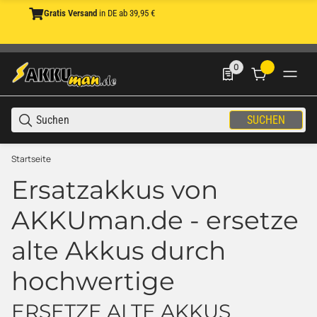
Gratis Versand
in DE ab 39,95 €
0
0 Produkte in der List
SUCHEN
Startseite
Ersatzakkus von
AKKUman.de - ersetze
alte Akkus durch
hochwertige
ERSETZE ALTE AKKUS