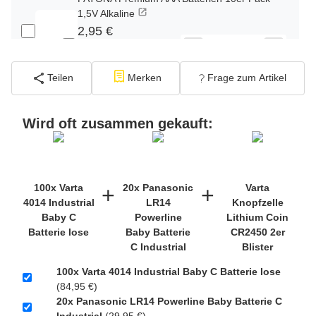
1,5V Alkaline
2,95 €
−
+
inkl. 19% USt. zzgl.
Versand
(Standard)
Teilen
Merken
Frage zum Artikel
PATONA Premium CR2032 Batterien 10er
Pack 3V Lithium
Wird oft zusammen gekauft:
2,99 €
inkl. 19% USt. zzgl.
−
+
Versand
(Gefahrgut
UN3090 Versand gem.
100x Varta
20x Panasonic
Varta
+
+
SV188 ADR)
4014 Industrial
LR14
Knopfzelle
Baby C
Powerline
Lithium Coin
Batterie lose
Baby Batterie
CR2450 2er
Verbatim Cool'n'Go AirJet Handventilator
C Industrial
Blister
4000mAh Grau Lila
22,95 €
100x Varta 4014 Industrial Baby C Batterie lose
(84,95 €)
inkl. 19% USt. zzgl.
−
+
20x Panasonic LR14 Powerline Baby Batterie C
Versand
(Gefahrgut
Industrial
(29,95 €)
1