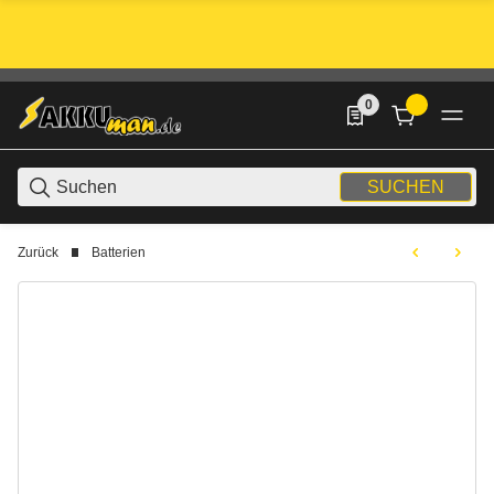
0
0 Produkte in der List
SUCHEN
Zurück
Batterien