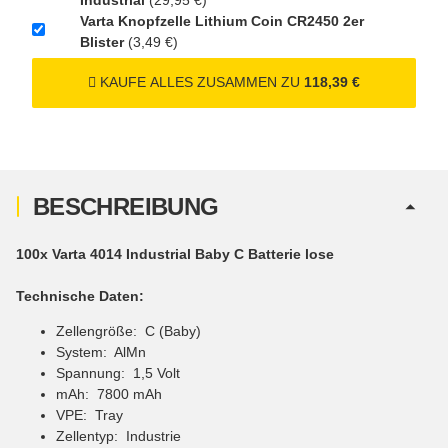
UN3480 Versand gem.
Varta Knopfzelle Lithium Coin CR2450 2er
SV188 ADR)
Blister
(3,49 €)
Verbatim Cool'n'Go AirJet Handventilator Weiß
KAUFE ALLES ZUSAMMEN ZU
118,39 €
Silber 4000mAh
22,95 €
inkl. 19% USt. zzgl.
−
+
Versand
(Gefahrgut
1
UN3480 Versand gem.
BESCHREIBUNG
SV188 ADR)
100x Varta 4014 Industrial Baby C Batterie lose
Technische Daten:
Zellengröße: C (Baby)
System: AlMn
Spannung: 1,5 Volt
mAh: 7800 mAh
VPE: Tray
Zellentyp: Industrie