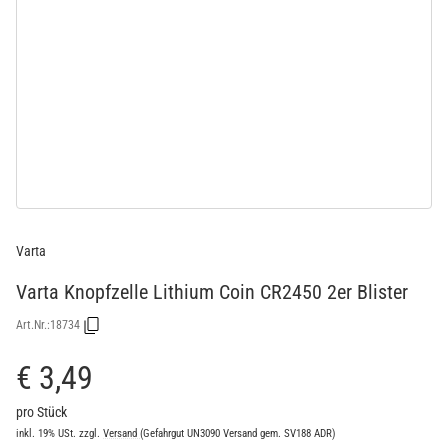
Varta
Varta Knopfzelle Lithium Coin CR2450 2er Blister
Art.Nr.:
18734
€ 3,49
pro Stück
inkl. 19% USt.
zzgl.
Versand
(Gefahrgut UN3090 Versand gem. SV188 ADR)