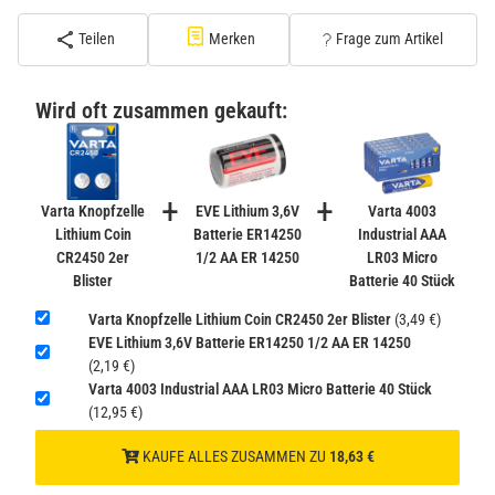
(Standard)
Teilen
Merken
Frage zum Artikel
PATONA Premium CR2032 Batterien 10er Pack 3V
Lithium
Wird oft zusammen gekauft:
2,99 €
inkl. 19% USt. zzgl.
Versand
−
+
(Gefahrgut UN3090 Versand
+
+
gem. SV188 ADR)
Varta Knopfzelle
EVE Lithium 3,6V
Varta 4003
Lithium Coin
Batterie ER14250
Industrial AAA
CR2450 2er
1/2 AA ER 14250
LR03 Micro
Verbatim Cool'n'Go AirJet Handventilator 4000mAh
Blister
Batterie 40 Stück
Grau Lila
22,95 €
Varta Knopfzelle Lithium Coin CR2450 2er Blister
(3,49 €)
−
+
EVE Lithium 3,6V Batterie ER14250 1/2 AA ER 14250
inkl. 19% USt. zzgl.
Versand
(2,19 €)
(Gefahrgut UN3480 Versand
1
Varta 4003 Industrial AAA LR03 Micro Batterie 40 Stück
gem. SV188 ADR)
(12,95 €)
KAUFE ALLES ZUSAMMEN ZU
18,63 €