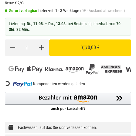
Netto:
€
2,93
Sofort verfügbar
Lieferzeit:
1 - 3 Werktage
(DE - Ausland abweichend)
Lieferung:
Di., 11.08. – Do., 13.08.
bei Bestellung innerhalb von
70
Std. 32 Min.
.
0,00 €
ding...
Komponenten werden geladen ...
Fachwissen, auf das Sie sich verlassen können.