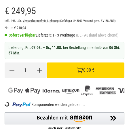
€ 249,95
inkl. 19% USt.
Versandkostenfreie Lieferung
(Gefahrgut UN3090 Versand gem. SV188 ADR)
Netto:
€
210,04
Sofort verfügbar
Lieferzeit:
1 - 3 Werktage
(DE - Ausland abweichend)
Lieferung:
Fr., 07.08. – Di., 11.08.
bei Bestellung innerhalb von
06 Std.
57 Min.
.
0,00 €
ing...
Komponenten werden geladen ...