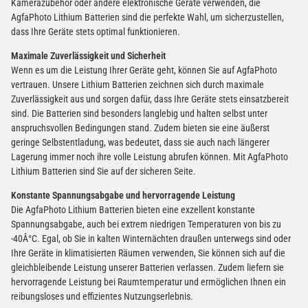
Kamerazubehör oder andere elektronische Geräte verwenden, die
AgfaPhoto Lithium Batterien sind die perfekte Wahl, um sicherzustellen,
dass Ihre Geräte stets optimal funktionieren.
Verbatim Cool'n'Go AirJet Handventilator Weiß Silber
4000mAh
Maximale Zuverlässigkeit und Sicherheit
22,95 €
Wenn es um die Leistung Ihrer Geräte geht, können Sie auf AgfaPhoto
−
+
vertrauen. Unsere Lithium Batterien zeichnen sich durch maximale
inkl. 19% USt. zzgl.
Versand
Zuverlässigkeit aus und sorgen dafür, dass Ihre Geräte stets einsatzbereit
(Gefahrgut UN3480 Versand
1
sind. Die Batterien sind besonders langlebig und halten selbst unter
gem. SV188 ADR)
anspruchsvollen Bedingungen stand. Zudem bieten sie eine äußerst
geringe Selbstentladung, was bedeutet, dass sie auch nach längerer
Lagerung immer noch ihre volle Leistung abrufen können. Mit AgfaPhoto
Lithium Batterien sind Sie auf der sicheren Seite.
Konstante Spannungsabgabe und hervorragende Leistung
Die AgfaPhoto Lithium Batterien bieten eine exzellent konstante
Spannungsabgabe, auch bei extrem niedrigen Temperaturen von bis zu
-40Â°C. Egal, ob Sie in kalten Winternächten draußen unterwegs sind oder
Ihre Geräte in klimatisierten Räumen verwenden, Sie können sich auf die
gleichbleibende Leistung unserer Batterien verlassen. Zudem liefern sie
hervorragende Leistung bei Raumtemperatur und ermöglichen Ihnen ein
reibungsloses und effizientes Nutzungserlebnis.