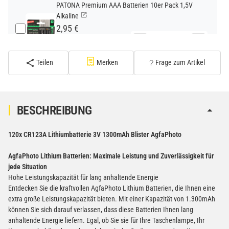
PATONA Premium AAA Batterien 10er Pack 1,5V
Alkaline
2,95 €
−
+
inkl. 19% USt. zzgl.
Versand
(Standard)
Teilen
Merken
Frage zum Artikel
PATONA Premium CR2032 Batterien 10er Pack 3V
Lithium
2,99 €
BESCHREIBUNG
inkl. 19% USt. zzgl.
Versand
−
+
(Gefahrgut UN3090 Versand
120x CR123A Lithiumbatterie 3V 1300mAh Blister AgfaPhoto
gem. SV188 ADR)
AgfaPhoto Lithium Batterien: Maximale Leistung und Zuverlässigkeit für
jede Situation
Verbatim Cool'n'Go AirJet Handventilator 4000mAh
Hohe Leistungskapazität für lang anhaltende Energie
Grau Lila
Entdecken Sie die kraftvollen AgfaPhoto Lithium Batterien, die Ihnen eine
22,95 €
extra große Leistungskapazität bieten. Mit einer Kapazität von 1.300mAh
−
+
inkl. 19% USt. zzgl.
Versand
können Sie sich darauf verlassen, dass diese Batterien Ihnen lang
(Gefahrgut UN3480 Versand
1
anhaltende Energie liefern. Egal, ob Sie sie für Ihre Taschenlampe, Ihr
gem. SV188 ADR)