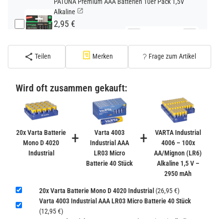
PATONA Premium AAA Batterien 10er Pack 1,5V
Alkaline
2,95 €
−
+
inkl. 19% USt. zzgl.
Versand
(Standard)
Teilen
Merken
Frage zum Artikel
PATONA Premium CR2032 Batterien 10er Pack 3V
Lithium
Wird oft zusammen gekauft:
2,99 €
inkl. 19% USt. zzgl.
Versand
−
+
(Gefahrgut UN3090 Versand
gem. SV188 ADR)
20x Varta Batterie
+
Varta 4003
+
VARTA Industrial
Mono D 4020
Industrial AAA
4006 – 100x
Industrial
LR03 Micro
AA/Mignon (LR6)
Verbatim Cool'n'Go AirJet Handventilator 4000mAh
Batterie 40 Stück
Alkaline 1,5 V –
Grau Lila
2950 mAh
22,95 €
−
+
20x Varta Batterie Mono D 4020 Industrial
(26,95 €)
inkl. 19% USt. zzgl.
Versand
Varta 4003 Industrial AAA LR03 Micro Batterie 40 Stück
(Gefahrgut UN3480 Versand
1
(12,95 €)
gem. SV188 ADR)