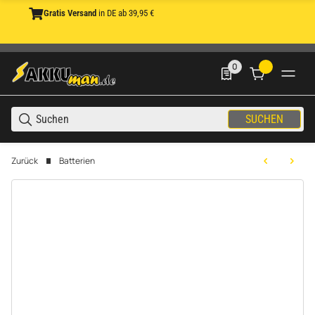
Gratis Versand
in DE ab 39,95 €
0
0 Produkte in der List
SUCHEN
Zurück
Batterien