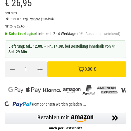
€ 26,95
pro stck
inkl. 19% USt.
zzgl.
Versand
(Standard)
Netto:
€
22,65
Sofort verfügbar
Lieferzeit:
2 - 4 Werktage
(DE - Ausland abweichend)
Lieferung:
Mi., 12.08. – Fr., 14.08.
bei Bestellung innerhalb von
41
Std. 29 Min.
.
0,00 €
Loading...
Komponenten werden geladen ...