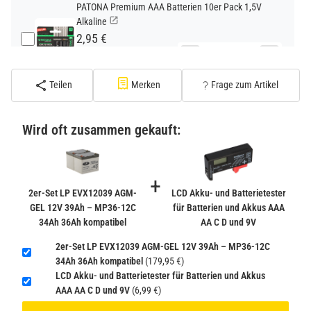
PATONA Premium AAA Batterien 10er Pack 1,5V
Alkaline
2,95 €
−
+
inkl. 19% USt. zzgl.
Versand
(Standard)
Teilen
Merken
Frage zum Artikel
PATONA Premium CR2032 Batterien 10er Pack 3V
Lithium
Wird oft zusammen gekauft:
2,99 €
inkl. 19% USt. zzgl.
Versand
−
+
(Gefahrgut UN3090 Versand
+
gem. SV188 ADR)
2er-Set LP EVX12039 AGM-
LCD Akku- und Batterietester
GEL 12V 39Ah – MP36-12C
für Batterien und Akkus AAA
34Ah 36Ah kompatibel
AA C D und 9V
Verbatim Cool'n'Go AirJet Handventilator 4000mAh
Grau Lila
2er-Set LP EVX12039 AGM-GEL 12V 39Ah – MP36-12C
22,95 €
34Ah 36Ah kompatibel
(179,95 €)
−
+
LCD Akku- und Batterietester für Batterien und Akkus
inkl. 19% USt. zzgl.
Versand
AAA AA C D und 9V
(6,99 €)
(Gefahrgut UN3480 Versand
1
gem. SV188 ADR)