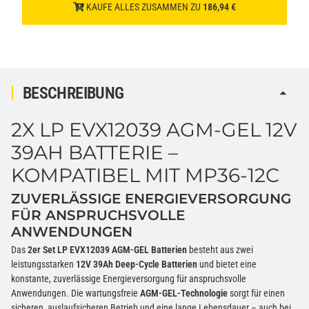
KAUFE ALLES ZUSAMMEN ZU
186,94 €
BESCHREIBUNG
2X LP EVX12039 AGM-GEL 12V
39AH BATTERIE –
KOMPATIBEL MIT MP36-12C
ZUVERLÄSSIGE ENERGIEVERSORGUNG
FÜR ANSPRUCHSVOLLE
ANWENDUNGEN
Das
2er Set LP EVX12039 AGM-GEL Batterien
besteht aus zwei
leistungsstarken
12V 39Ah Deep-Cycle Batterien
und bietet eine
konstante, zuverlässige Energieversorgung für anspruchsvolle
Anwendungen. Die wartungsfreie
AGM-GEL-Technologie
sorgt für einen
sicheren, auslaufsicheren Betrieb und eine lange Lebensdauer – auch bei