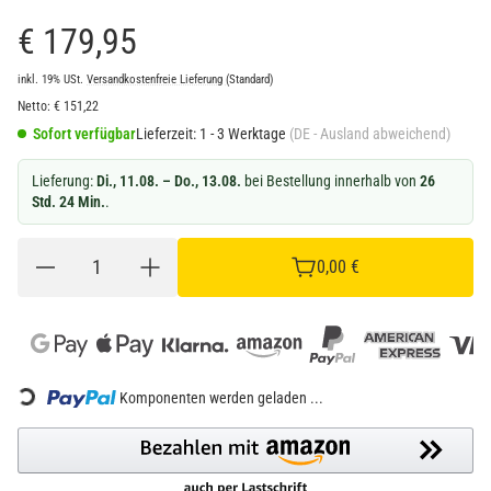
€ 179,95
inkl. 19% USt.
Versandkostenfreie Lieferung
(Standard)
Netto:
€
151,22
Sofort verfügbar
Lieferzeit:
1 - 3 Werktage
(DE - Ausland abweichend)
Lieferung:
Di., 11.08. – Do., 13.08.
bei Bestellung innerhalb von
26
Std. 24 Min.
.
0,00 €
ding...
Komponenten werden geladen ...