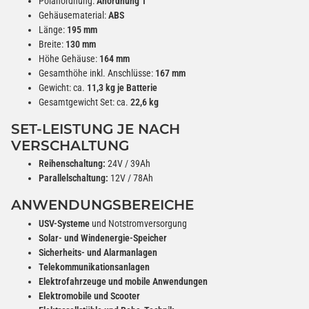
Polanordnung:
Anordnung 1
Gehäusematerial:
ABS
Länge:
195 mm
Breite:
130 mm
Höhe Gehäuse:
164 mm
Gesamthöhe inkl. Anschlüsse:
167 mm
Gewicht: ca.
11,3 kg je Batterie
Gesamtgewicht Set: ca.
22,6 kg
SET-LEISTUNG JE NACH
VERSCHALTUNG
Reihenschaltung:
24V / 39Ah
Parallelschaltung:
12V / 78Ah
ANWENDUNGSBEREICHE
USV-Systeme
und Notstromversorgung
Solar- und Windenergie-Speicher
Sicherheits- und Alarmanlagen
Telekommunikationsanlagen
Elektrofahrzeuge und mobile Anwendungen
Elektromobile und Scooter