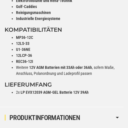
Elektrorollstühle und Reha-Technik
Golf-Caddies
Reinigungsmaschinen
Industrielle Energiesysteme
KOMPATIBILITÄTEN
MP36-12C
12LS-33
U1-36NE
12LCP-36
REC36-12I
Weitere
12V AGM Batterien mit 33Ah oder 36Ah
, sofern Maße,
Anschluss, Polanordnung und Ladeprofil passen
LIEFERUMFANG
2x
LP EVX12039 AGM-GEL Batterie 12V 39Ah
PRODUKTINFORMATIONEN