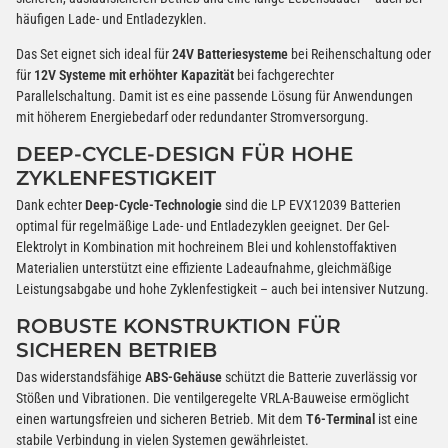
häufigen Lade- und Entladezyklen.
Das Set eignet sich ideal für
24V Batteriesysteme
bei Reihenschaltung oder
für
12V Systeme mit erhöhter Kapazität
bei fachgerechter
Parallelschaltung. Damit ist es eine passende Lösung für Anwendungen
mit höherem Energiebedarf oder redundanter Stromversorgung.
DEEP-CYCLE-DESIGN FÜR HOHE
ZYKLENFESTIGKEIT
Dank echter
Deep-Cycle-Technologie
sind die LP EVX12039 Batterien
optimal für regelmäßige Lade- und Entladezyklen geeignet. Der Gel-
Elektrolyt in Kombination mit hochreinem Blei und kohlenstoffaktiven
Materialien unterstützt eine effiziente Ladeaufnahme, gleichmäßige
Leistungsabgabe und hohe Zyklenfestigkeit – auch bei intensiver Nutzung.
ROBUSTE KONSTRUKTION FÜR
SICHEREN BETRIEB
Das widerstandsfähige
ABS-Gehäuse
schützt die Batterie zuverlässig vor
Stößen und Vibrationen. Die ventilgeregelte VRLA-Bauweise ermöglicht
einen wartungsfreien und sicheren Betrieb. Mit dem
T6-Terminal
ist eine
stabile Verbindung in vielen Systemen gewährleistet.